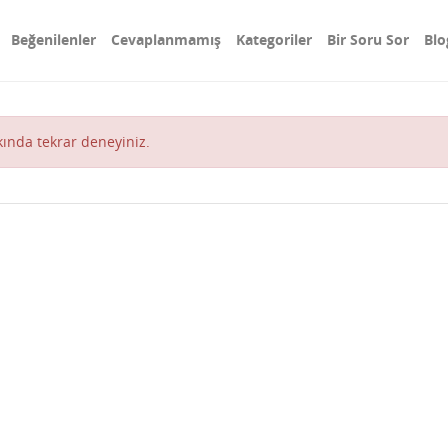
Beğenilenler
Cevaplanmamış
Kategoriler
Bir Soru Sor
Blo
akında tekrar deneyiniz.