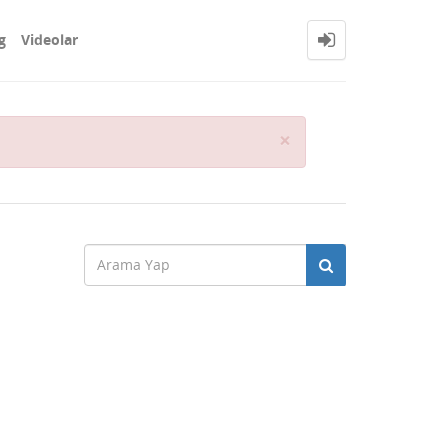
g
Videolar
Close
×