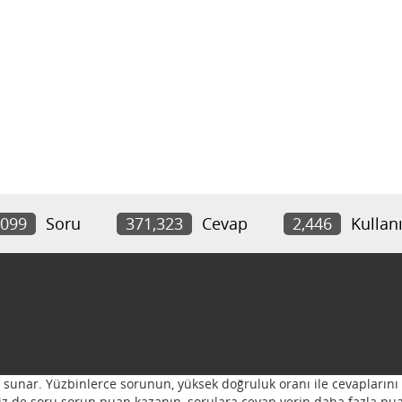
,099
Soru
371,323
Cevap
2,446
Kullanı
ı sunar. Yüzbinlerce sorunun, yüksek doğruluk oranı ile cevaplarını 
 Siz de soru sorun puan kazanın, sorulara cevap verin daha fazla pua