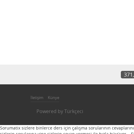
371
İletişim
Künye
Powered by
Türkçeci
Sorumatix sizlere binlerce ders için çalışma sorularının cevapların
sizlerin sorularına yine sizlerin cevap vermesi ile hızla büyüyor...