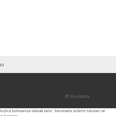
cı
SoruMatix
hızlıca bulmanıza olanak tanır. Sorumatix sizlerin soruları ve
n kazanın...