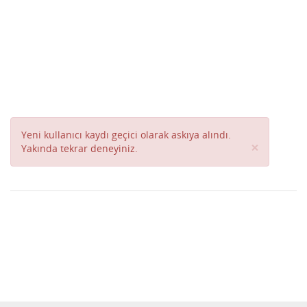
Yeni kullanıcı kaydı geçici olarak askıya alındı.
Close
×
Yakında tekrar deneyiniz.