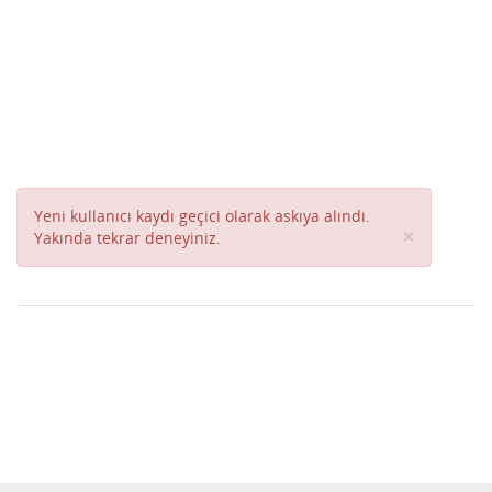
Yeni kullanıcı kaydı geçici olarak askıya alındı.
Close
×
Yakında tekrar deneyiniz.