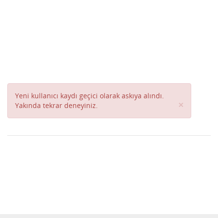
Yeni kullanıcı kaydı geçici olarak askıya alındı.
Close
×
Yakında tekrar deneyiniz.