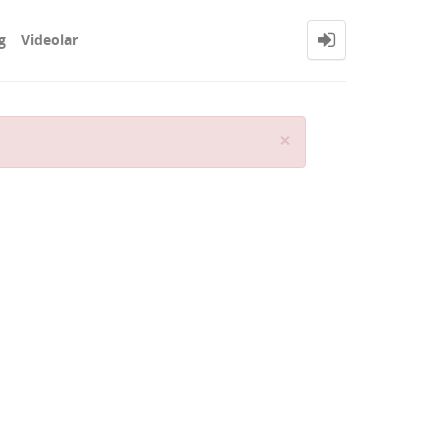
g
Videolar
Close
×