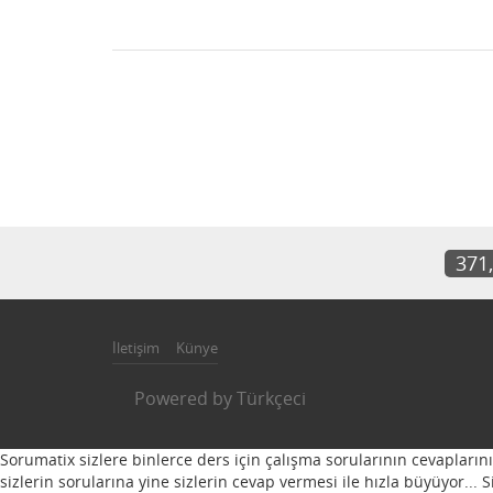
371
İletişim
Künye
Powered by
Türkçeci
Sorumatix sizlere binlerce ders için çalışma sorularının cevapların
sizlerin sorularına yine sizlerin cevap vermesi ile hızla büyüyor...