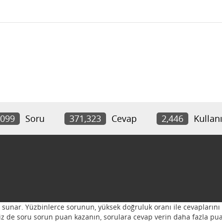
,099
Soru
371,323
Cevap
2,446
Kullanı
ı sunar. Yüzbinlerce sorunun, yüksek doğruluk oranı ile cevaplarını 
 Siz de soru sorun puan kazanın, sorulara cevap verin daha fazla pua