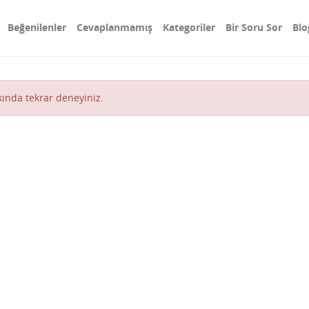
Beğenilenler
Cevaplanmamış
Kategoriler
Bir Soru Sor
Blo
akında tekrar deneyiniz.