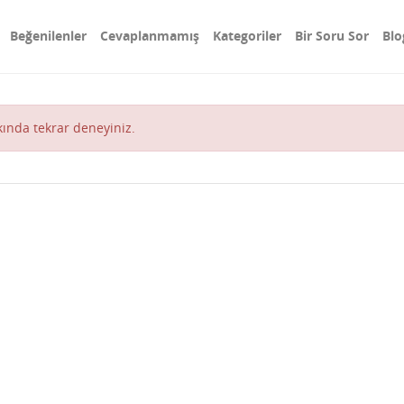
Beğenilenler
Cevaplanmamış
Kategoriler
Bir Soru Sor
Blo
akında tekrar deneyiniz.