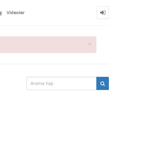
g
Videolar
Close
×