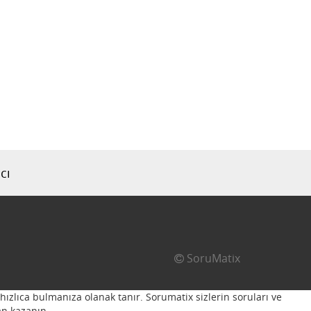
cı
SoruMatix
hızlıca bulmanıza olanak tanır. Sorumatix sizlerin soruları ve
n kazanın...