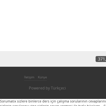
371
İletişim
Künye
Powered by
Türkçeci
Sorumatix sizlere binlerce ders için çalışma sorularının cevapların
sizlerin sorularına yine sizlerin cevap vermesi ile hızla büyüyor...