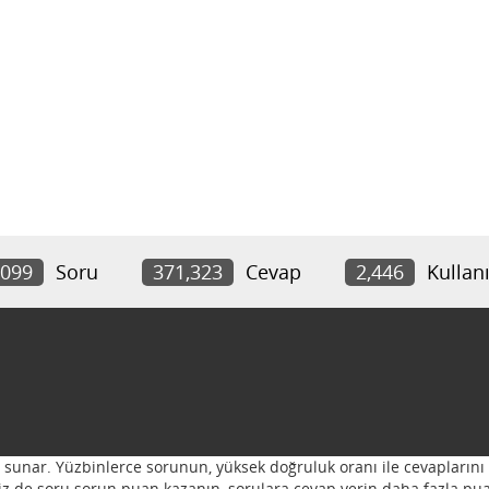
,099
Soru
371,323
Cevap
2,446
Kullanı
ı sunar. Yüzbinlerce sorunun, yüksek doğruluk oranı ile cevaplarını 
 Siz de soru sorun puan kazanın, sorulara cevap verin daha fazla pua