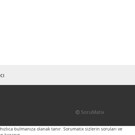
cı
SoruMatix
hızlıca bulmanıza olanak tanır. Sorumatix sizlerin soruları ve
n kazanın...