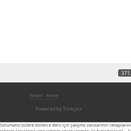
371
İletişim
Künye
Powered by
Türkçeci
Sorumatix sizlere binlerce ders için çalışma sorularının cevapların
sizlerin sorularına yine sizlerin cevap vermesi ile hızla büyüyor...