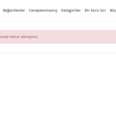
Beğenilenler
Cevaplanmamış
Kategoriler
Bir Soru Sor
Blo
akında tekrar deneyiniz.