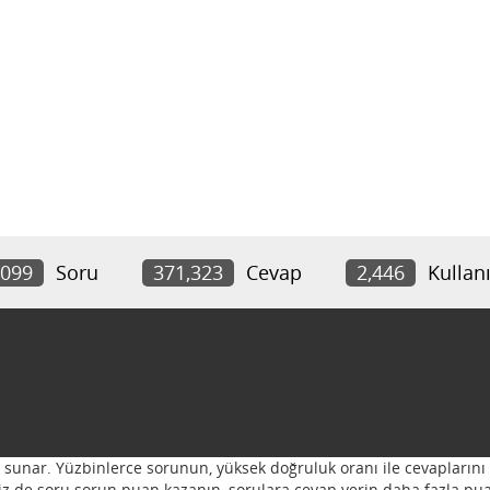
,099
Soru
371,323
Cevap
2,446
Kullanı
ı sunar. Yüzbinlerce sorunun, yüksek doğruluk oranı ile cevaplarını 
 Siz de soru sorun puan kazanın, sorulara cevap verin daha fazla pua