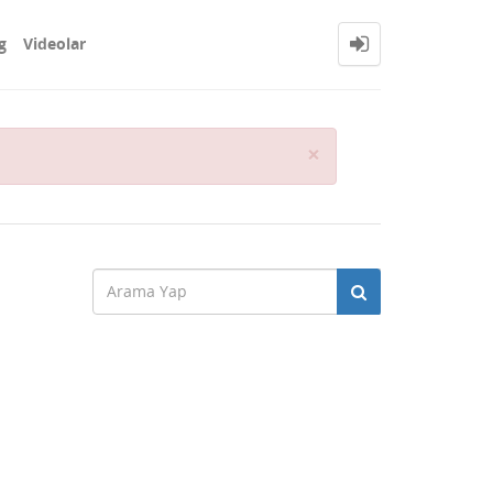
g
Videolar
Close
×