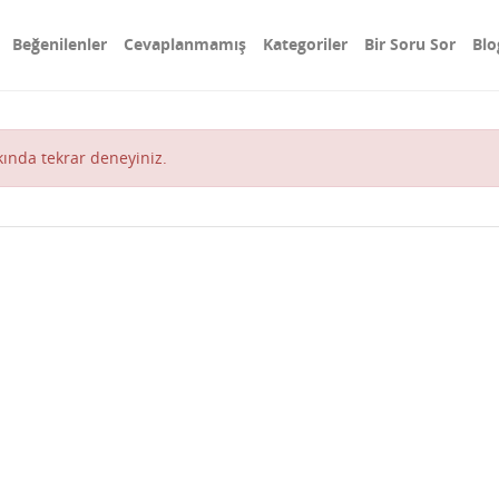
Beğenilenler
Cevaplanmamış
Kategoriler
Bir Soru Sor
Blo
akında tekrar deneyiniz.