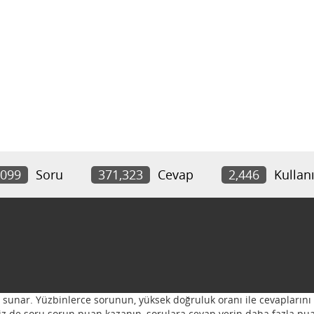
,099
Soru
371,323
Cevap
2,446
Kullanı
ı sunar. Yüzbinlerce sorunun, yüksek doğruluk oranı ile cevaplarını 
 Siz de soru sorun puan kazanın, sorulara cevap verin daha fazla pua