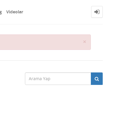
g
Videolar
Close
×