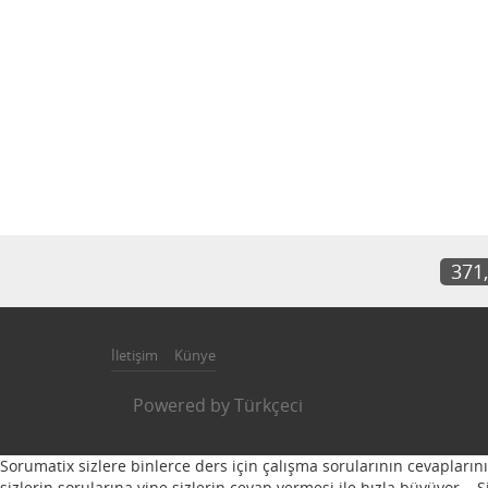
371
İletişim
Künye
Powered by
Türkçeci
Sorumatix sizlere binlerce ders için çalışma sorularının cevapların
sizlerin sorularına yine sizlerin cevap vermesi ile hızla büyüyor...