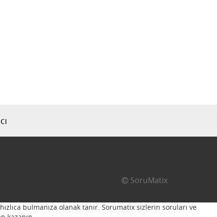
cı
SoruMatix
hızlıca bulmanıza olanak tanır. Sorumatix sizlerin soruları ve
n kazanın...