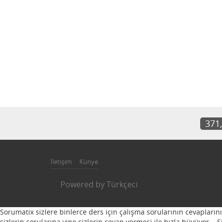
371
İletişim
Künye
Powered by
Türkçeci
Sorumatix sizlere binlerce ders için çalışma sorularının cevapların
sizlerin sorularına yine sizlerin cevap vermesi ile hızla büyüyor...