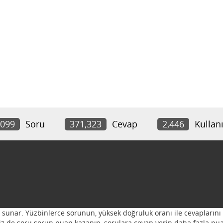
,099
Soru
371,323
Cevap
2,446
Kullanı
ı sunar. Yüzbinlerce sorunun, yüksek doğruluk oranı ile cevaplarını 
 Siz de soru sorun puan kazanın, sorulara cevap verin daha fazla pua