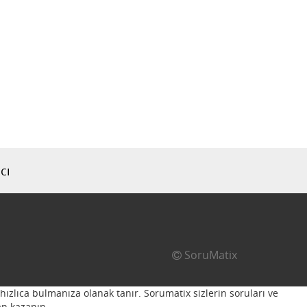
cı
SoruMatix
hızlıca bulmanıza olanak tanır. Sorumatix sizlerin soruları ve
n kazanın...