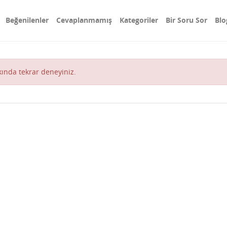
Beğenilenler
Cevaplanmamış
Kategoriler
Bir Soru Sor
Blo
akında tekrar deneyiniz.