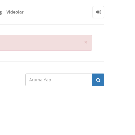
g
Videolar
Close
×