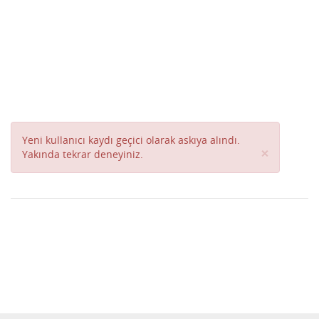
Yeni kullanıcı kaydı geçici olarak askıya alındı.
Close
×
Yakında tekrar deneyiniz.