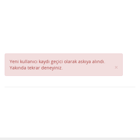
Yeni kullanıcı kaydı geçici olarak askıya alındı.
Close
×
Yakında tekrar deneyiniz.