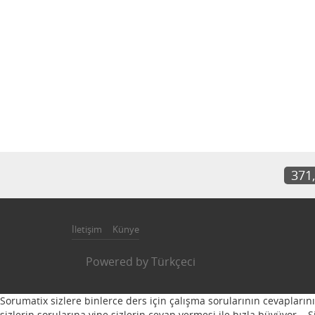
371
İletişim
Künye
Powered by
Türkçeci
Sorumatix sizlere binlerce ders için çalışma sorularının cevapların
sizlerin sorularına yine sizlerin cevap vermesi ile hızla büyüyor...