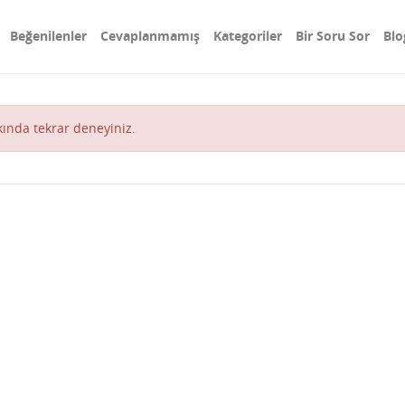
Beğenilenler
Cevaplanmamış
Kategoriler
Bir Soru Sor
Blo
akında tekrar deneyiniz.