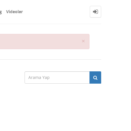
g
Videolar
Close
×