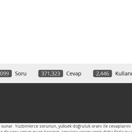
,099
Soru
371,323
Cevap
2,446
Kullanı
ı sunar. Yüzbinlerce sorunun, yüksek doğruluk oranı ile cevaplarını 
 Siz de soru sorun puan kazanın, sorulara cevap verin daha fazla pua