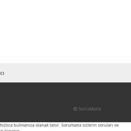
cı
SoruMatix
hızlıca bulmanıza olanak tanır. Sorumatix sizlerin soruları ve
n kazanın...