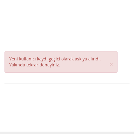
Yeni kullanıcı kaydı geçici olarak askıya alındı.
Close
×
Yakında tekrar deneyiniz.