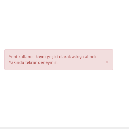
Yeni kullanıcı kaydı geçici olarak askıya alındı.
Close
×
Yakında tekrar deneyiniz.