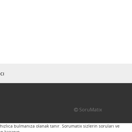
cı
SoruMatix
hızlıca bulmanıza olanak tanır. Sorumatix sizlerin soruları ve
n kazanın...