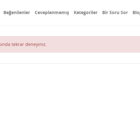
Beğenilenler
Cevaplanmamış
Kategoriler
Bir Soru Sor
Blo
akında tekrar deneyiniz.