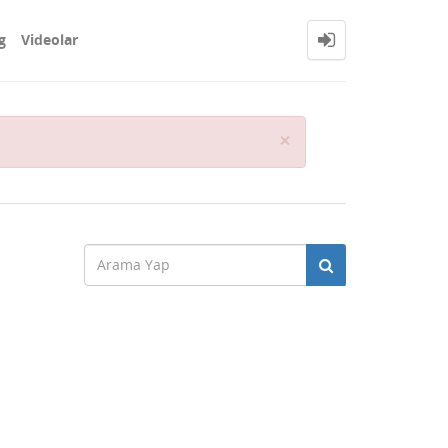
g
Videolar
Close
×