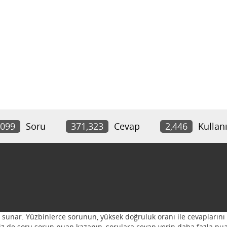
,099
Soru
371,323
Cevap
2,446
Kullanı
ı sunar. Yüzbinlerce sorunun, yüksek doğruluk oranı ile cevaplarını 
 Siz de soru sorun puan kazanın, sorulara cevap verin daha fazla pua