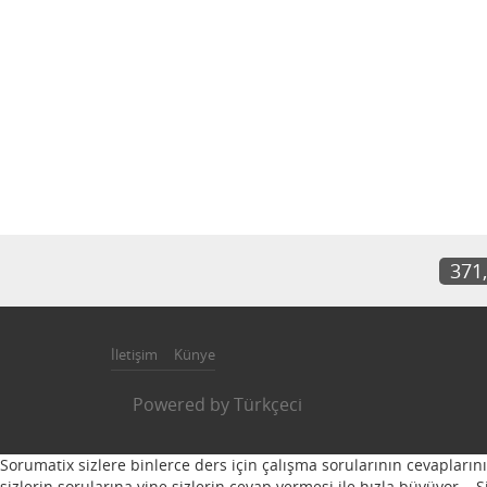
371
İletişim
Künye
Powered by
Türkçeci
Sorumatix sizlere binlerce ders için çalışma sorularının cevapların
sizlerin sorularına yine sizlerin cevap vermesi ile hızla büyüyor...