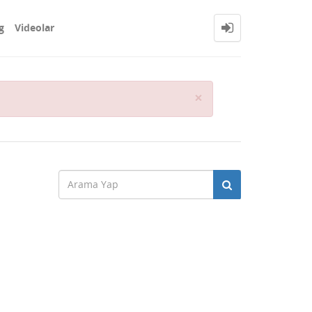
g
Videolar
Close
×