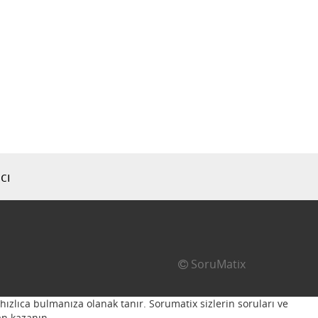
cı
SoruMatix
hızlıca bulmanıza olanak tanır. Sorumatix sizlerin soruları ve
n kazanın...