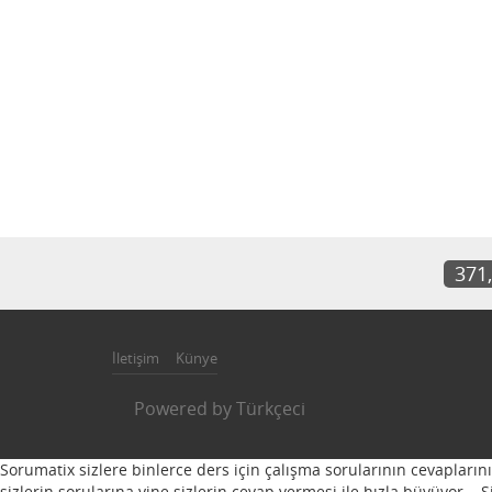
371
İletişim
Künye
Powered by
Türkçeci
Sorumatix sizlere binlerce ders için çalışma sorularının cevapların
sizlerin sorularına yine sizlerin cevap vermesi ile hızla büyüyor...