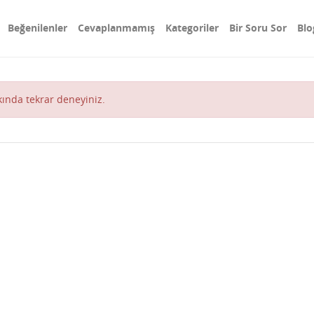
Beğenilenler
Cevaplanmamış
Kategoriler
Bir Soru Sor
Blo
akında tekrar deneyiniz.