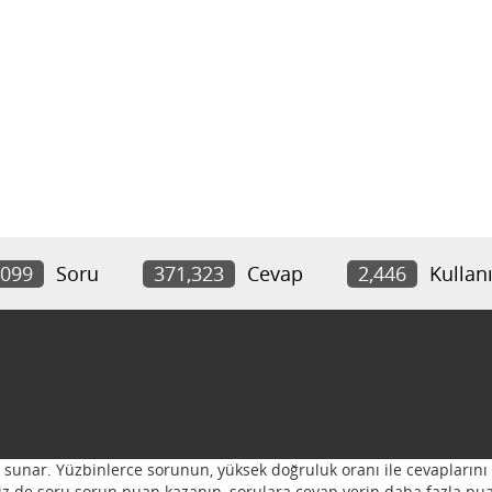
,099
Soru
371,323
Cevap
2,446
Kullanı
ı sunar. Yüzbinlerce sorunun, yüksek doğruluk oranı ile cevaplarını 
 Siz de soru sorun puan kazanın, sorulara cevap verin daha fazla pua