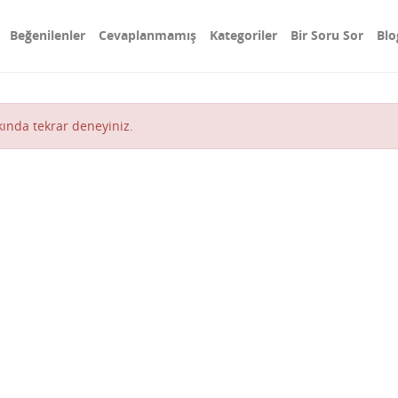
Beğenilenler
Cevaplanmamış
Kategoriler
Bir Soru Sor
Blo
akında tekrar deneyiniz.