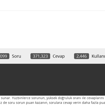
,099
Soru
371,323
Cevap
2,446
Kullanı
ı sunar. Yüzbinlerce sorunun, yüksek doğruluk oranı ile cevaplarını 
 Siz de soru sorun puan kazanın, sorulara cevap verin daha fazla pua