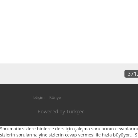
371
İletişim
Künye
Powered by
Türkçeci
Sorumatix sizlere binlerce ders için çalışma sorularının cevapların
sizlerin sorularına yine sizlerin cevap vermesi ile hızla büyüyor...