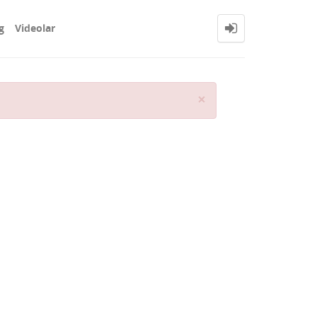
g
Videolar
Close
×