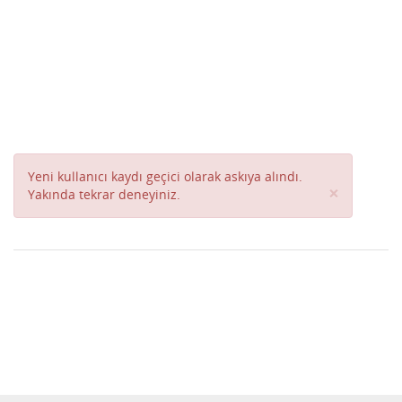
Yeni kullanıcı kaydı geçici olarak askıya alındı.
Close
×
Yakında tekrar deneyiniz.