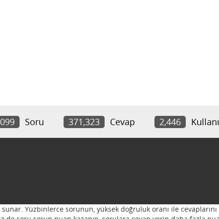
,099
Soru
371,323
Cevap
2,446
Kullanı
ı sunar. Yüzbinlerce sorunun, yüksek doğruluk oranı ile cevaplarını 
 Siz de soru sorun puan kazanın, sorulara cevap verin daha fazla pua