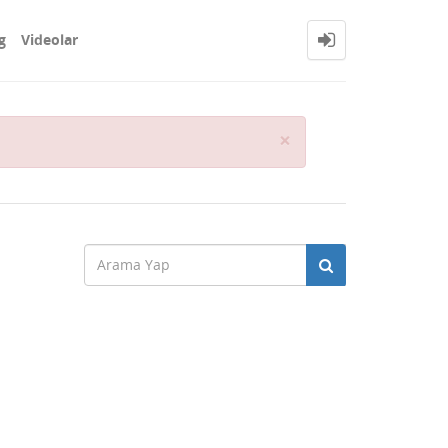
g
Videolar
Close
×