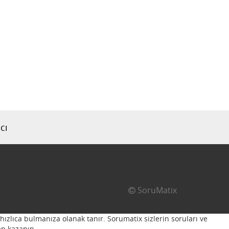
cı
SoruMatix
hızlıca bulmanıza olanak tanır. Sorumatix sizlerin soruları ve
n kazanın...