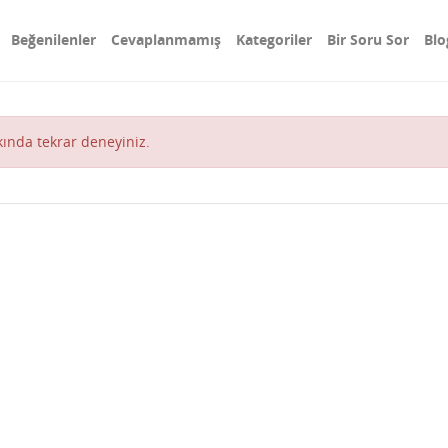
Beğenilenler
Cevaplanmamış
Kategoriler
Bir Soru Sor
Blo
akında tekrar deneyiniz.