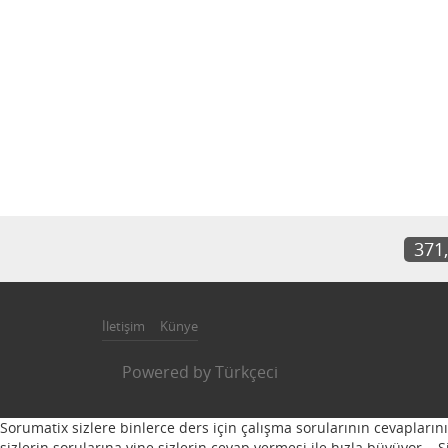
371
İletişim
Künye
Powered by
Türkçeci
Sorumatix sizlere binlerce ders için çalışma sorularının cevapların
sizlerin sorularına yine sizlerin cevap vermesi ile hızla büyüyor...