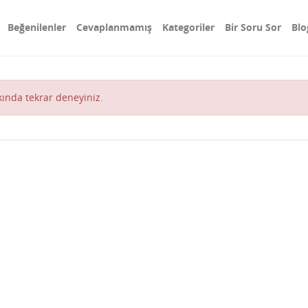
Beğenilenler
Cevaplanmamış
Kategoriler
Bir Soru Sor
Blo
akında tekrar deneyiniz.