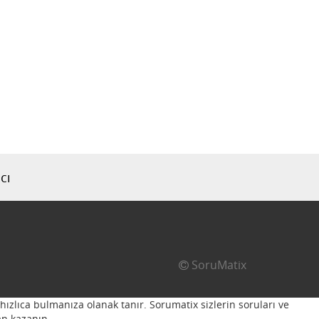
cı
SoruMatix
hızlıca bulmanıza olanak tanır. Sorumatix sizlerin soruları ve
n kazanın...