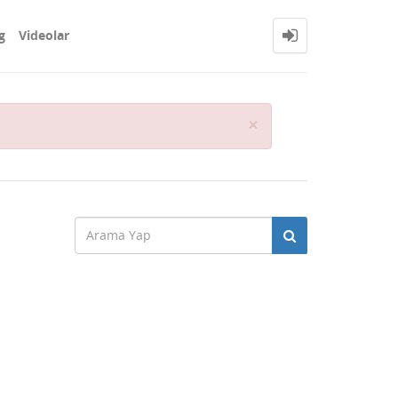
g
Videolar
Close
×