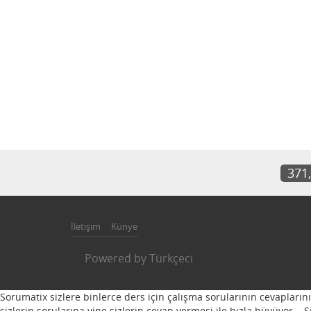
371
İletişim
Künye
Powered by
Türkçeci
Sorumatix sizlere binlerce ders için çalışma sorularının cevapların
sizlerin sorularına yine sizlerin cevap vermesi ile hızla büyüyor...