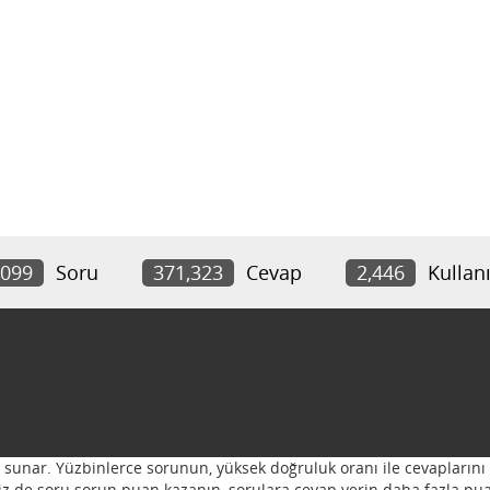
,099
Soru
371,323
Cevap
2,446
Kullanı
ı sunar. Yüzbinlerce sorunun, yüksek doğruluk oranı ile cevaplarını 
 Siz de soru sorun puan kazanın, sorulara cevap verin daha fazla pua