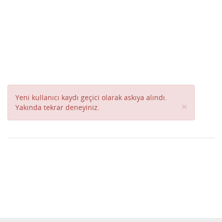
Yeni kullanıcı kaydı geçici olarak askıya alındı.
Close
×
Yakında tekrar deneyiniz.