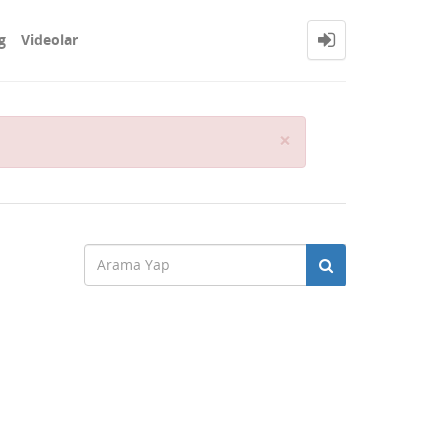
g
Videolar
Close
×