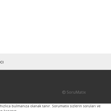
cı
SoruMatix
hızlıca bulmanıza olanak tanır. Sorumatix sizlerin soruları ve
n kazanın...