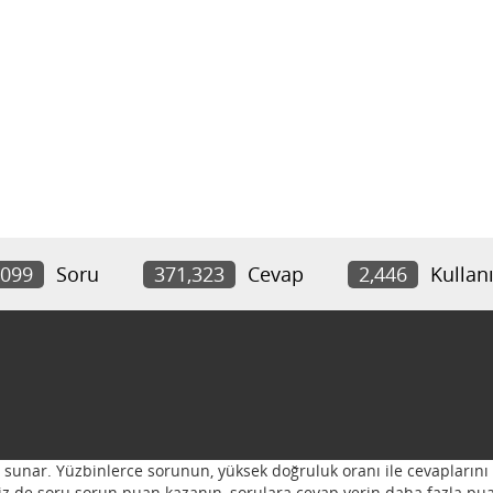
,099
Soru
371,323
Cevap
2,446
Kullanı
ı sunar. Yüzbinlerce sorunun, yüksek doğruluk oranı ile cevaplarını 
 Siz de soru sorun puan kazanın, sorulara cevap verin daha fazla pua