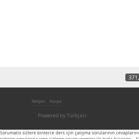
371
İletişim
Künye
Powered by
Türkçeci
Sorumatix sizlere binlerce ders için çalışma sorularının cevapların
sizlerin sorularına yine sizlerin cevap vermesi ile hızla büyüyor...