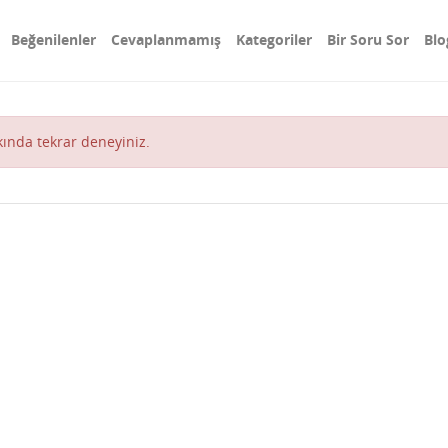
Beğenilenler
Cevaplanmamış
Kategoriler
Bir Soru Sor
Blo
akında tekrar deneyiniz.