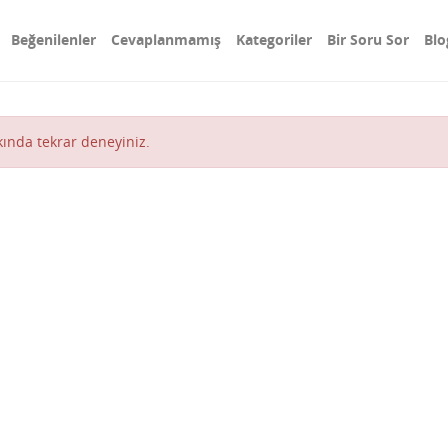
Beğenilenler
Cevaplanmamış
Kategoriler
Bir Soru Sor
Blo
akında tekrar deneyiniz.