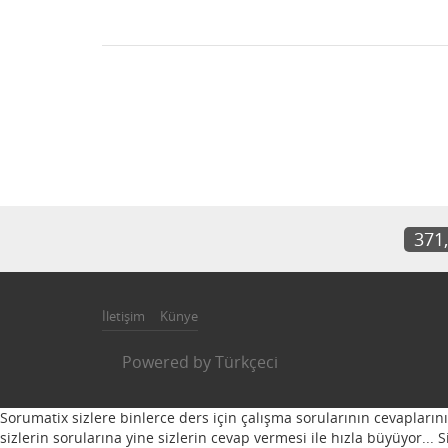
371
İletişim
Künye
Powered by
Türkçeci
Sorumatix sizlere binlerce ders için çalışma sorularının cevapların
sizlerin sorularına yine sizlerin cevap vermesi ile hızla büyüyor...