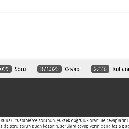
,099
Soru
371,323
Cevap
2,446
Kullanı
ı sunar. Yüzbinlerce sorunun, yüksek doğruluk oranı ile cevaplarını 
 Siz de soru sorun puan kazanın, sorulara cevap verin daha fazla pua