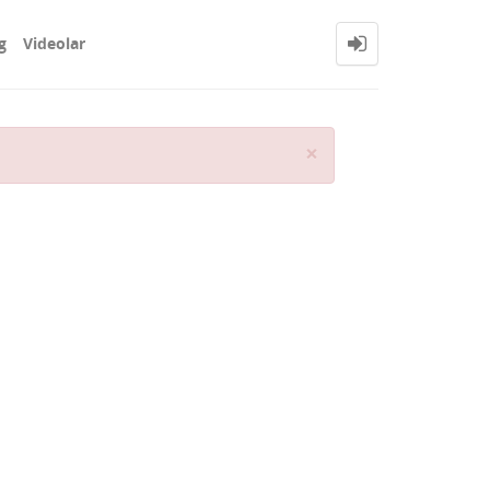
g
Videolar
Close
×