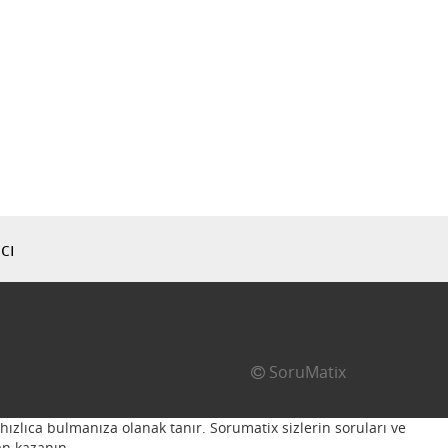
cı
SoruMatix
hızlıca bulmanıza olanak tanır. Sorumatix sizlerin soruları ve
n kazanın...