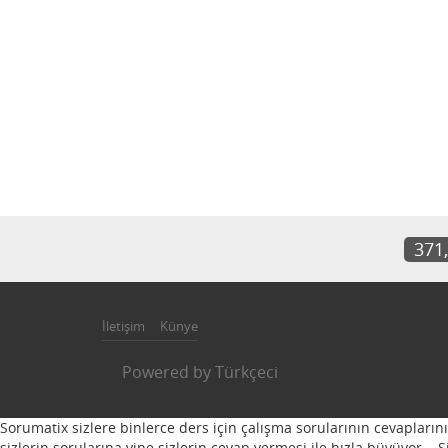
371
İletişim
Künye
Powered by
Türkçeci
Sorumatix sizlere binlerce ders için çalışma sorularının cevapların
sizlerin sorularına yine sizlerin cevap vermesi ile hızla büyüyor...