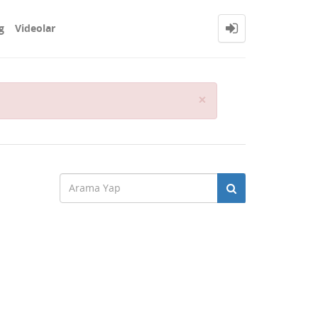
g
Videolar
Close
×