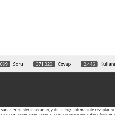
,099
Soru
371,323
Cevap
2,446
Kullanı
ı sunar. Yüzbinlerce sorunun, yüksek doğruluk oranı ile cevaplarını 
 Siz de soru sorun puan kazanın, sorulara cevap verin daha fazla pua