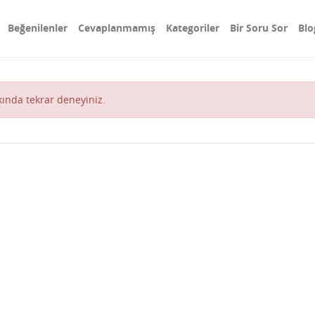
Beğenilenler
Cevaplanmamış
Kategoriler
Bir Soru Sor
Blo
akında tekrar deneyiniz.