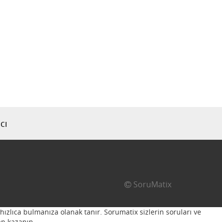
cı
SoruMatix
hızlıca bulmanıza olanak tanır. Sorumatix sizlerin soruları ve
n kazanın...