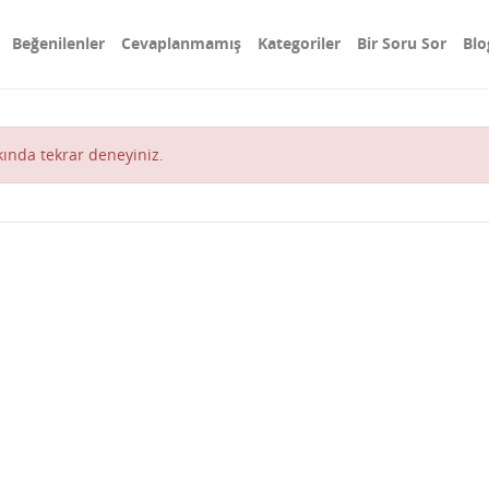
Beğenilenler
Cevaplanmamış
Kategoriler
Bir Soru Sor
Blo
akında tekrar deneyiniz.