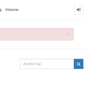
g
Videolar
Close
×