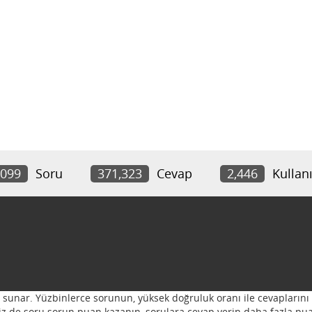
,099
Soru
371,323
Cevap
2,446
Kullanı
ı sunar. Yüzbinlerce sorunun, yüksek doğruluk oranı ile cevaplarını 
 Siz de soru sorun puan kazanın, sorulara cevap verin daha fazla pua