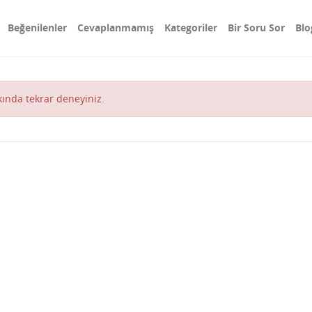
Beğenilenler
Cevaplanmamış
Kategoriler
Bir Soru Sor
Blo
akında tekrar deneyiniz.