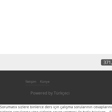
371
İletişim
Künye
Powered by
Türkçeci
Sorumatix sizlere binlerce ders için çalışma sorularının cevapların
sizlerin sorularına yine sizlerin cevap vermesi ile hızla büyüyor...