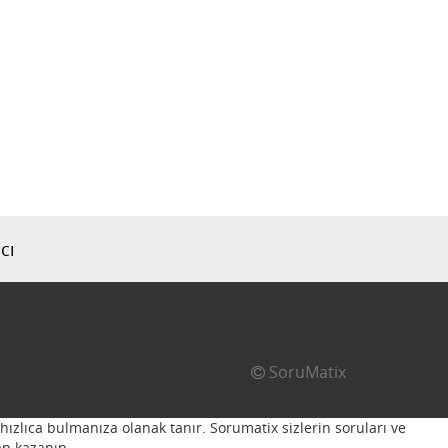
cı
SoruMatix
hızlıca bulmanıza olanak tanır. Sorumatix sizlerin soruları ve
n kazanın...