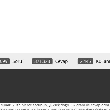
,099
Soru
371,323
Cevap
2,446
Kullanı
ı sunar. Yüzbinlerce sorunun, yüksek doğruluk oranı ile cevaplarını 
 Siz de soru sorun puan kazanın, sorulara cevap verin daha fazla pua