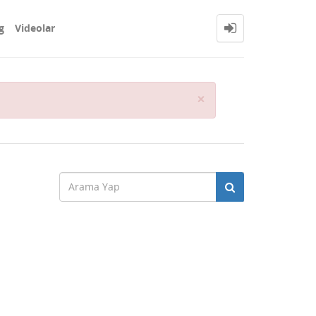
g
Videolar
Close
×