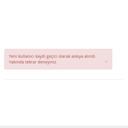
Yeni kullanıcı kaydı geçici olarak askıya alındı.
Close
×
Yakında tekrar deneyiniz.