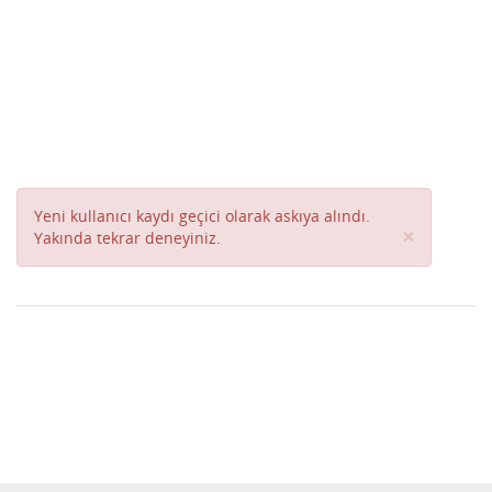
Yeni kullanıcı kaydı geçici olarak askıya alındı.
Close
×
Yakında tekrar deneyiniz.