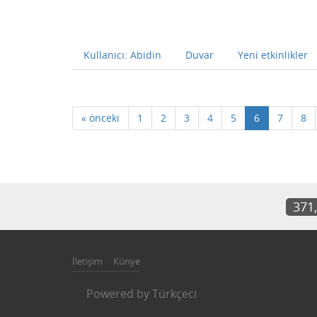
Kullanıcı: Abidin
Duvar
Yeni etkinlikler
« önceki
1
2
3
4
5
6
7
8
371
İletişim
Künye
Powered by
Türkçeci