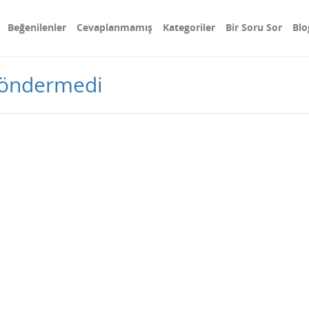
Beğenilenler
Cevaplanmamış
Kategoriler
Bir Soru Sor
Blo
göndermedi