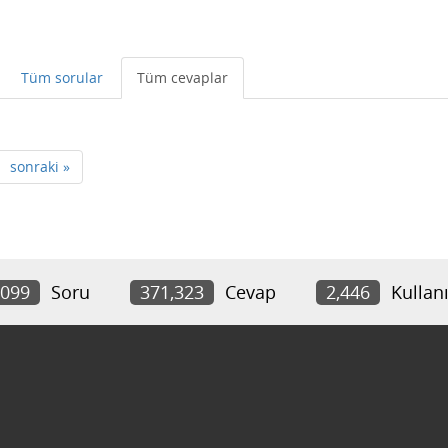
Tüm sorular
Tüm cevaplar
sonraki »
,099
Soru
371,323
Cevap
2,446
Kullanı