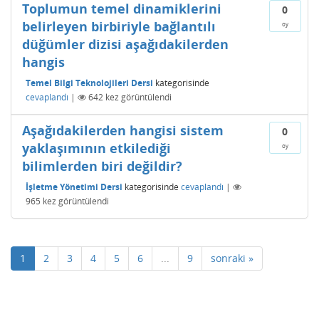
Toplumun temel dinamiklerini
0
belirleyen birbiriyle bağlantılı
oy
düğümler dizisi aşağıdakilerden
hangis
Temel Bilgi Teknolojileri Dersi
kategorisinde
cevaplandı
|
642
kez görüntülendi
Aşağıdakilerden hangisi sistem
0
yaklaşımının etkilediği
oy
bilimlerden biri değildir?
İşletme Yönetimi Dersi
kategorisinde
cevaplandı
|
965
kez görüntülendi
1
2
3
4
5
6
...
9
sonraki »