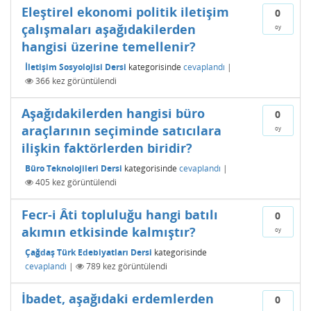
Eleştirel ekonomi politik iletişim
0
çalışmaları aşağıdakilerden
oy
hangisi üzerine temellenir?
İletişim Sosyolojisi Dersi
kategorisinde
cevaplandı
|
366
kez görüntülendi
Aşağıdakilerden hangisi büro
0
araçlarının seçiminde satıcılara
oy
ilişkin faktörlerden biridir?
Büro Teknolojileri Dersi
kategorisinde
cevaplandı
|
405
kez görüntülendi
Fecr-i Âti topluluğu hangi batılı
0
akımın etkisinde kalmıştır?
oy
Çağdaş Türk Edebiyatları Dersi
kategorisinde
cevaplandı
|
789
kez görüntülendi
İbadet, aşağıdaki erdemlerden
0