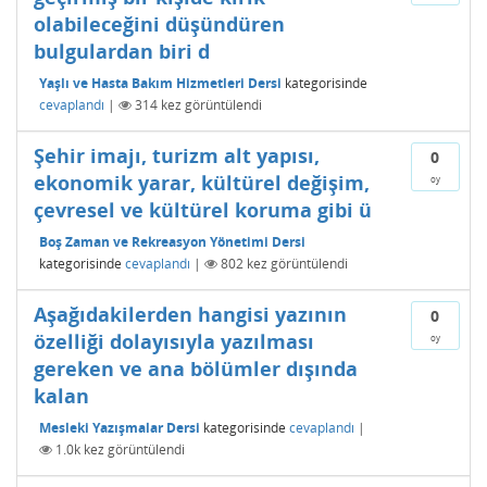
olabileceğini düşündüren
bulgulardan biri d
Yaşlı ve Hasta Bakım Hizmetleri Dersi
kategorisinde
cevaplandı
|
314
kez görüntülendi
Şehir imajı, turizm alt yapısı,
0
ekonomik yarar, kültürel değişim,
oy
çevresel ve kültürel koruma gibi ü
Boş Zaman ve Rekreasyon Yönetimi Dersi
kategorisinde
cevaplandı
|
802
kez görüntülendi
Aşağıdakilerden hangisi yazının
0
özelliği dolayısıyla yazılması
oy
gereken ve ana bölümler dışında
kalan
Mesleki Yazışmalar Dersi
kategorisinde
cevaplandı
|
1.0k
kez görüntülendi