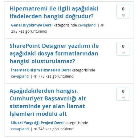
Hipernatremi ile ilgili aşağıdaki
0
ifadelerden hangisi doğrudur?
oy
Genel Biyokimya Dersi
kategorisinde
cevaplandı
|
298
kez görüntülendi
SharePoint Designer yazılımı ile
0
aşağıdaki dosya formatlarından
oy
hangisi olusturulamaz?
İnternet Bilişim Hizmetleri Dersi
kategorisinde
cevaplandı
|
773
kez görüntülendi
Aşağıdakilerden hangisi,
0
Cumhuriyet Başsavcılığı alt
oy
sisteminde yer alan İlamat
İşlemleri modülü alt
Ulusal Yargı Ağı Projesi Dersi
kategorisinde
cevaplandı
|
745
kez görüntülendi