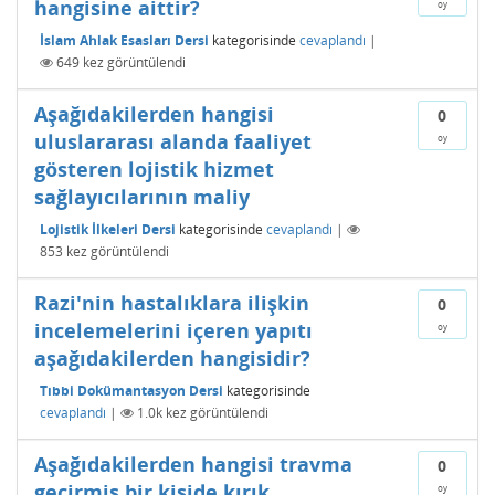
hangisine aittir?
oy
İslam Ahlak Esasları Dersi
kategorisinde
cevaplandı
|
649
kez görüntülendi
Aşağıdakilerden hangisi
0
uluslararası alanda faaliyet
oy
gösteren lojistik hizmet
sağlayıcılarının maliy
Lojistik İlkeleri Dersi
kategorisinde
cevaplandı
|
853
kez görüntülendi
Razi'nin hastalıklara ilişkin
0
incelemelerini içeren yapıtı
oy
aşağıdakilerden hangisidir?
Tıbbi Dokümantasyon Dersi
kategorisinde
cevaplandı
|
1.0k
kez görüntülendi
Aşağıdakilerden hangisi travma
0
geçirmiş bir kişide kırık
oy