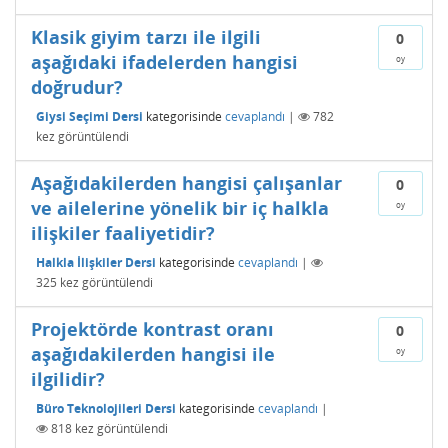
Klasik giyim tarzı ile ilgili
0
aşağıdaki ifadelerden hangisi
oy
doğrudur?
Giysi Seçimi Dersi
kategorisinde
cevaplandı
|
782
kez görüntülendi
Aşağıdakilerden hangisi çalışanlar
0
ve ailelerine yönelik bir iç halkla
oy
ilişkiler faaliyetidir?
Halkla İlişkiler Dersi
kategorisinde
cevaplandı
|
325
kez görüntülendi
Projektörde kontrast oranı
0
aşağıdakilerden hangisi ile
oy
ilgilidir?
Büro Teknolojileri Dersi
kategorisinde
cevaplandı
|
818
kez görüntülendi