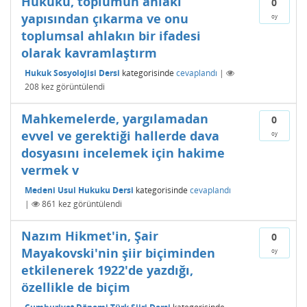
Hukuku, toplumun ahlaki
0
yapısından çıkarma ve onu
oy
toplumsal ahlakın bir ifadesi
olarak kavramlaştırm
Hukuk Sosyolojisi Dersi
kategorisinde
cevaplandı
|
208
kez görüntülendi
Mahkemelerde, yargılamadan
0
evvel ve gerektiği hallerde dava
oy
dosyasını incelemek için hakime
vermek v
Medeni Usul Hukuku Dersi
kategorisinde
cevaplandı
|
861
kez görüntülendi
Nazım Hikmet'in, Şair
0
Mayakovski'nin şiir biçiminden
oy
etkilenerek 1922'de yazdığı,
özellikle de biçim