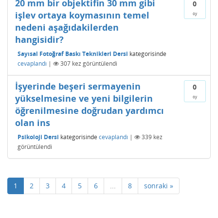
20 mm bir objektifin 30 mm gibi
0
işlev ortaya koymasının temel
oy
nedeni aşağıdakilerden
hangisidir?
Sayısal Fotoğraf Baskı Teknikleri Dersi
kategorisinde
cevaplandı
|
307
kez görüntülendi
İşyerinde beşeri sermayenin
0
yükselmesine ve yeni bilgilerin
oy
öğrenilmesine doğrudan yardımcı
olan ins
Psikoloji Dersi
kategorisinde
cevaplandı
|
339
kez
görüntülendi
1
2
3
4
5
6
...
8
sonraki »