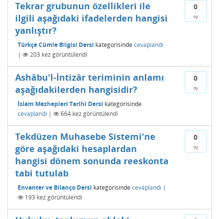
Tekrar grubunun özellikleri ile
0
ilgili aşağıdaki ifadelerden hangisi
oy
yanlıştır?
Türkçe Cümle Bilgisi Dersi
kategorisinde
cevaplandı
|
203
kez görüntülendi
Ashâbu'l-İntizâr teriminin anlamı
0
aşağıdakilerden hangisidir?
oy
İslam Mezhepleri Tarihi Dersi
kategorisinde
cevaplandı
|
664
kez görüntülendi
Tekdüzen Muhasebe Sistemi'ne
0
göre aşağıdaki hesaplardan
oy
hangisi dönem sonunda reeskonta
tabi tutulab
Envanter ve Bilanço Dersi
kategorisinde
cevaplandı
|
193
kez görüntülendi