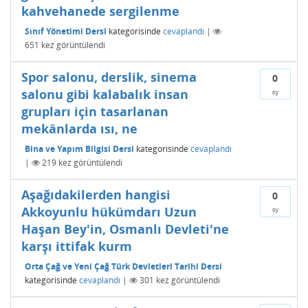
kahvehanede sergilenme
Sınıf Yönetimi Dersi
kategorisinde
cevaplandı
|
651
kez görüntülendi
Spor salonu, derslik, sinema
0
salonu gibi kalabalık insan
oy
grupları için tasarlanan
mekânlarda ısı, ne
Bina ve Yapım Bilgisi Dersi
kategorisinde
cevaplandı
|
219
kez görüntülendi
Aşağıdakilerden hangisi
0
Akkoyunlu hükümdarı Uzun
oy
Haşan Bey'in, Osmanlı Devleti'ne
karşı ittifak kurm
Orta Çağ ve Yeni Çağ Türk Devletleri Tarihi Dersi
kategorisinde
cevaplandı
|
301
kez görüntülendi