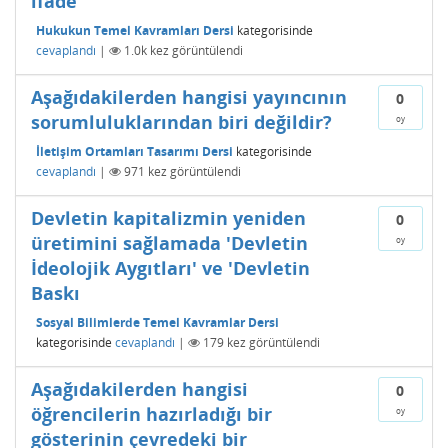
ifade
Hukukun Temel Kavramları Dersi
kategorisinde
cevaplandı
|
1.0k
kez görüntülendi
Aşağıdakilerden hangisi yayıncının
0
sorumluluklarından biri değildir?
oy
İletişim Ortamları Tasarımı Dersi
kategorisinde
cevaplandı
|
971
kez görüntülendi
Devletin kapitalizmin yeniden
0
üretimini sağlamada 'Devletin
oy
İdeolojik Aygıtları' ve 'Devletin
Baskı
Sosyal Bilimlerde Temel Kavramlar Dersi
kategorisinde
cevaplandı
|
179
kez görüntülendi
Aşağıdakilerden hangisi
0
öğrencilerin hazırladığı bir
oy
gösterinin çevredeki bir