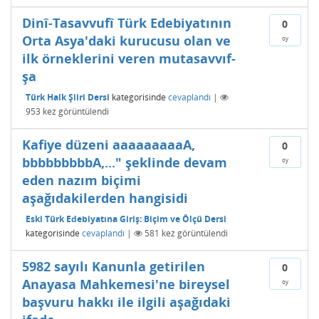
Dinî-Tasavvufî Türk Edebiyatının
0
Orta Asya'daki kurucusu olan ve
oy
ilk örneklerini veren mutasavvıf-
şa
Türk Halk Şiiri Dersi
kategorisinde
cevaplandı
|
953
kez görüntülendi
Kafiye düzeni aaaaaaaaaA,
0
bbbbbbbbbA,..." şeklinde devam
oy
eden nazım biçimi
aşağıdakilerden hangisidi
Eski Türk Edebiyatına Giriş: Biçim ve Ölçü Dersi
kategorisinde
cevaplandı
|
581
kez görüntülendi
5982 sayılı Kanunla getirilen
0
Anayasa Mahkemesi'ne bireysel
oy
başvuru hakkı ile ilgili aşağıdaki