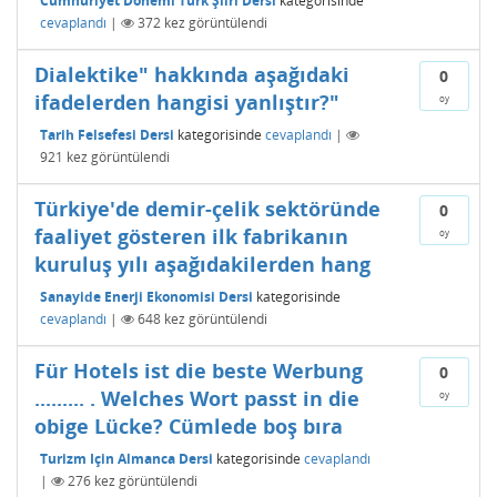
Cumhuriyet Dönemi Türk Şiiri Dersi
kategorisinde
cevaplandı
|
372
kez görüntülendi
Dialektike" hakkında aşağıdaki
0
ifadelerden hangisi yanlıştır?"
oy
Tarih Felsefesi Dersi
kategorisinde
cevaplandı
|
921
kez görüntülendi
Türkiye'de demir-çelik sektöründe
0
faaliyet gösteren ilk fabrikanın
oy
kuruluş yılı aşağıdakilerden hang
Sanayide Enerji Ekonomisi Dersi
kategorisinde
cevaplandı
|
648
kez görüntülendi
Für Hotels ist die beste Werbung
0
......... . Welches Wort passt in die
oy
obige Lücke? Cümlede boş bıra
Turizm Için Almanca Dersi
kategorisinde
cevaplandı
|
276
kez görüntülendi