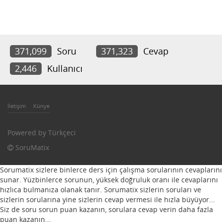
371,099
Soru
371,323
Cevap
2,446
Kullanıcı
İletişim
Künye
Powered by
Türkçeci
SoruMatix
Sorumatix sizlere binlerce ders için çalışma sorularının cevaplarını
sunar. Yüzbinlerce sorunun, yüksek doğruluk oranı ile cevaplarını
hızlıca bulmanıza olanak tanır. Sorumatix sizlerin soruları ve
sizlerin sorularına yine sizlerin cevap vermesi ile hızla büyüyor...
Siz de soru sorun puan kazanın, sorulara cevap verin daha fazla
puan kazanın...