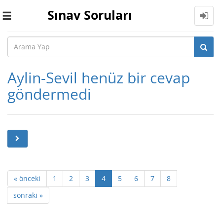
Sınav Soruları
Toggle
navigation
Aylin-Sevil henüz bir cevap
göndermedi
« önceki
1
2
3
4
5
6
7
8
sonraki »