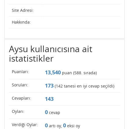
Site Adresi:
Hakkında:
Aysu kullanıcısına ait
istatistikler
Puanları:
13,540
puan (
588
. sırada)
Soruları:
173
(
142
tanesi en iyi cevap seçildi)
Cevapları:
143
Oyları:
0
cevap
Verdiği Oylar:
0
0
artı oy,
eksi oy