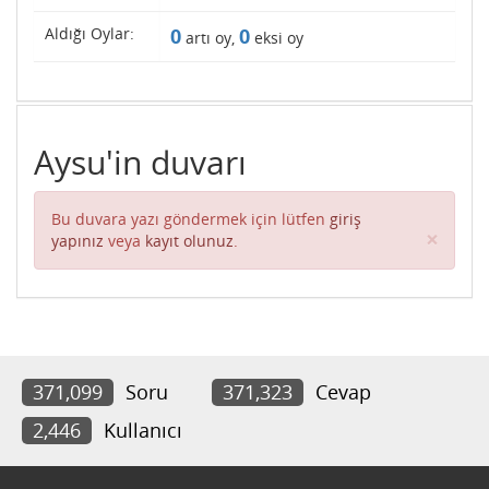
Aldığı Oylar:
0
0
artı oy,
eksi oy
Aysu'in duvarı
Bu duvara yazı göndermek için lütfen
giriş
Clos
×
yapınız
veya
kayıt olunuz
.
371,099
Soru
371,323
Cevap
2,446
Kullanıcı