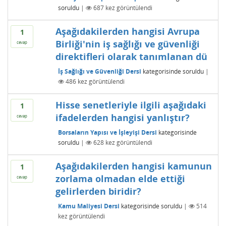
soruldu
|
687
kez görüntülendi
Aşağıdakilerden hangisi Avrupa
1
Birliği'nin iş sağlığı ve güvenliği
cevap
direktifleri olarak tanımlanan dü
İş Sağlığı ve Güvenliği Dersi
kategorisinde
soruldu
|
486
kez görüntülendi
Hisse senetleriyle ilgili aşağıdaki
1
ifadelerden hangisi yanlıştır?
cevap
Borsaların Yapısı ve İşleyişi Dersi
kategorisinde
soruldu
|
628
kez görüntülendi
Aşağıdakilerden hangisi kamunun
1
zorlama olmadan elde ettiği
cevap
gelirlerden biridir?
Kamu Maliyesi Dersi
kategorisinde
soruldu
|
514
kez görüntülendi