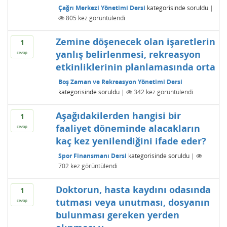
Çağrı Merkezi Yönetimi Dersi
kategorisinde
soruldu
|
805
kez görüntülendi
Zemine döşenecek olan işaretlerin
1
yanlış belirlenmesi, rekreasyon
cevap
etkinliklerinin planlamasında orta
Boş Zaman ve Rekreasyon Yönetimi Dersi
kategorisinde
soruldu
|
342
kez görüntülendi
Aşağıdakilerden hangisi bir
1
faaliyet döneminde alacakların
cevap
kaç kez yenilendiğini ifade eder?
Spor Finansmanı Dersi
kategorisinde
soruldu
|
702
kez görüntülendi
Doktorun, hasta kaydını odasında
1
tutması veya unutması, dosyanın
cevap
bulunması gereken yerden