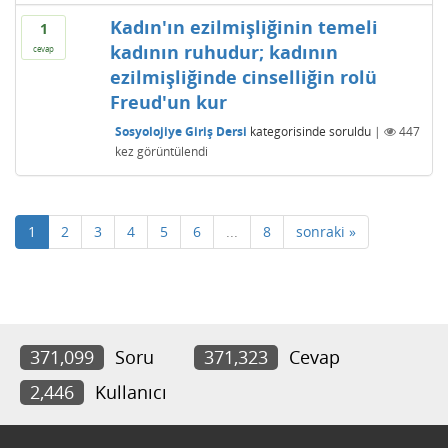
Kadın'ın ezilmişliğinin temeli
1
kadının ruhudur; kadının
cevap
ezilmişliğinde cinselliğin rolü
Freud'un kur
Sosyolojiye Giriş Dersi
kategorisinde
soruldu
|
447
kez görüntülendi
1
2
3
4
5
6
...
8
sonraki »
371,099
Soru
371,323
Cevap
2,446
Kullanıcı