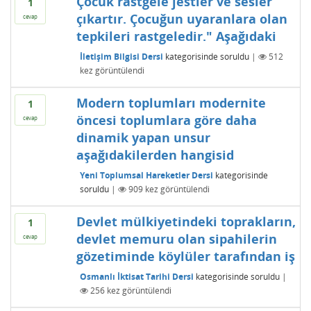
Çocuk rastgele jestler ve sesler
1
çıkartır. Çocuğun uyaranlara olan
cevap
tepkileri rastgeledir." Aşağıdaki
İletişim Bilgisi Dersi
kategorisinde
soruldu
|
512
kez görüntülendi
Modern toplumları modernite
1
öncesi toplumlara göre daha
cevap
dinamik yapan unsur
aşağıdakilerden hangisid
Yeni Toplumsal Hareketler Dersi
kategorisinde
soruldu
|
909
kez görüntülendi
Devlet mülkiyetindeki toprakların,
1
devlet memuru olan sipahilerin
cevap
gözetiminde köylüler tarafından iş
Osmanlı İktisat Tarihi Dersi
kategorisinde
soruldu
|
256
kez görüntülendi