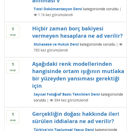
alınması v
Tıbbi Dokümantasyon Dersi
kategorisinde
soruldu
|
1.1k
kez görüntülendi
Hiçbir zaman borç bakiyesi
1
vermeyen hesaplara ne ad verilir?
cevap
Muhasebe ve Hukuk Dersi
kategorisinde
soruldu
|
785
kez görüntülendi
Aşağıdaki renk modellerinden
1
hangisinde ortam ışığının mutlaka
cevap
bir yüzeyden yansıması gerektiği
için
Sayısal Fotoğraf Baskı Teknikleri Dersi
kategorisinde
soruldu
|
394
kez görüntülendi
Gerçekliğin doğası hakkında ileri
1
sürülen iddialara ne ad verilir?
cevap
Türkiye'nin Toplumsal Yapısı Dersi
kategorisinde