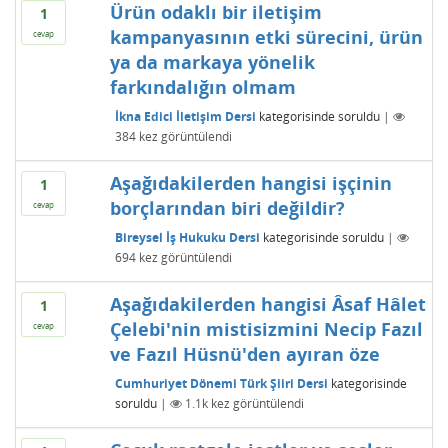
Ürün odaklı bir iletişim
1
kampanyasının etki sürecini, ürün
cevap
ya da markaya yönelik
farkındalığın olmam
İkna Edici İletişim Dersi
kategorisinde
soruldu
|
384
kez görüntülendi
Aşağıdakilerden hangisi işçinin
1
borçlarından biri değildir?
cevap
Bireysel İş Hukuku Dersi
kategorisinde
soruldu
|
694
kez görüntülendi
Aşağıdakilerden hangisi Âsaf Hâlet
1
Çelebi'nin mistisizmini Necip Fazıl
cevap
ve Fazıl Hüsnü'den ayıran öze
Cumhuriyet Dönemi Türk Şiiri Dersi
kategorisinde
soruldu
|
1.1k
kez görüntülendi