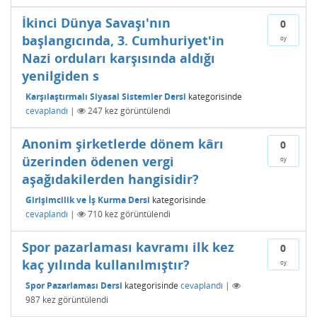
İkinci Dünya Savaşı'nın
0
başlangıcında, 3. Cumhuriyet'in
oy
Nazi orduları karşısında aldığı
yenilgiden s
Karşılaştırmalı Siyasal Sistemler Dersi
kategorisinde
cevaplandı
|
247
kez görüntülendi
Anonim şirketlerde dönem kârı
0
üzerinden ödenen vergi
oy
aşağıdakilerden hangisidir?
Girişimcilik ve İş Kurma Dersi
kategorisinde
cevaplandı
|
710
kez görüntülendi
Spor pazarlaması kavramı ilk kez
0
kaç yılında kullanılmıştır?
oy
Spor Pazarlaması Dersi
kategorisinde
cevaplandı
|
987
kez görüntülendi