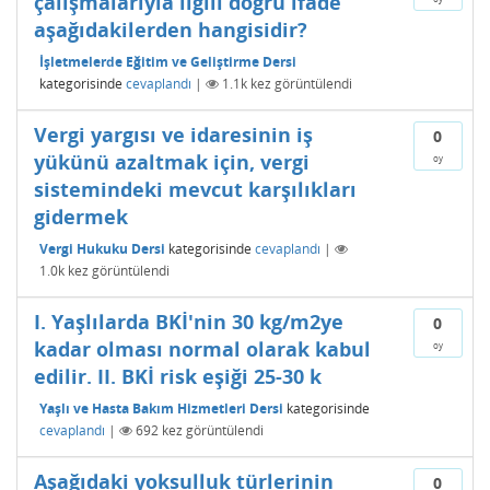
çalışmalarıyla ilgili doğru ifade
aşağıdakilerden hangisidir?
İşletmelerde Eğitim ve Geliştirme Dersi
kategorisinde
cevaplandı
|
1.1k
kez görüntülendi
Vergi yargısı ve idaresinin iş
0
yükünü azaltmak için, vergi
oy
sistemindeki mevcut karşılıkları
gidermek
Vergi Hukuku Dersi
kategorisinde
cevaplandı
|
1.0k
kez görüntülendi
I. Yaşlılarda BKİ'nin 30 kg/m2ye
0
kadar olması normal olarak kabul
oy
edilir. II. BKİ risk eşiği 25-30 k
Yaşlı ve Hasta Bakım Hizmetleri Dersi
kategorisinde
cevaplandı
|
692
kez görüntülendi
Aşağıdaki yoksulluk türlerinin
0