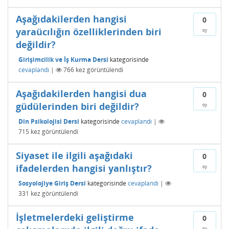
Aşağıdakilerden hangisi
0
yaraücılığın özelliklerinden biri
oy
değildir?
Girişimcilik ve İş Kurma Dersi
kategorisinde
cevaplandı
|
766
kez görüntülendi
Aşağıdakilerden hangisi dua
0
güdülerinden biri değildir?
oy
Din Psikolojisi Dersi
kategorisinde
cevaplandı
|
715
kez görüntülendi
Siyaset ile ilgili aşağıdaki
0
ifadelerden hangisi yanlıştır?
oy
Sosyolojiye Giriş Dersi
kategorisinde
cevaplandı
|
331
kez görüntülendi
İşletmelerdeki geliştirme
0
oy