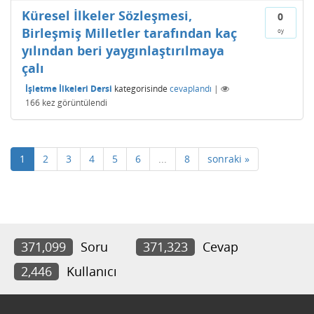
Küresel İlkeler Sözleşmesi,
0
Birleşmiş Milletler tarafından kaç
oy
yılından beri yaygınlaştırılmaya
çalı
İşletme İlkeleri Dersi
kategorisinde
cevaplandı
|
166
kez görüntülendi
1
2
3
4
5
6
...
8
sonraki »
371,099
Soru
371,323
Cevap
2,446
Kullanıcı