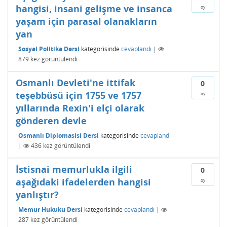
hangisi, insani gelişme ve insanca
oy
yaşam için parasal olanakların
yan
Sosyal Politika Dersi
kategorisinde
cevaplandı
|
879
kez görüntülendi
Osmanlı Devleti'ne ittifak
0
teşebbüsü için 1755 ve 1757
oy
yıllarında Rexin'i elçi olarak
gönderen devle
Osmanlı Diplomasisi Dersi
kategorisinde
cevaplandı
|
436
kez görüntülendi
İstisnai memurlukla ilgili
0
aşağıdaki ifadelerden hangisi
oy
yanlıştır?
Memur Hukuku Dersi
kategorisinde
cevaplandı
|
287
kez görüntülendi