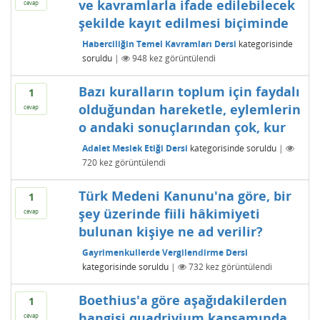
ve kavramlarla ifade edilebilecek
cevap
şekilde kayıt edilmesi biçiminde
Haberciliğin Temel Kavramları Dersi
kategorisinde
soruldu
|
948
kez görüntülendi
Bazı kuralların toplum için faydalı
1
olduğundan hareketle, eylemlerin
cevap
o andaki sonuçlarından çok, kur
Adalet Meslek Etiği Dersi
kategorisinde
soruldu
|
720
kez görüntülendi
Türk Medeni Kanunu'na göre, bir
1
şey üzerinde fiili hâkimiyeti
cevap
bulunan kişiye ne ad verilir?
Gayrimenkullerde Vergilendirme Dersi
kategorisinde
soruldu
|
732
kez görüntülendi
Boethius'a göre aşağıdakilerden
1
hangisi quadrivium kapsamında
cevap