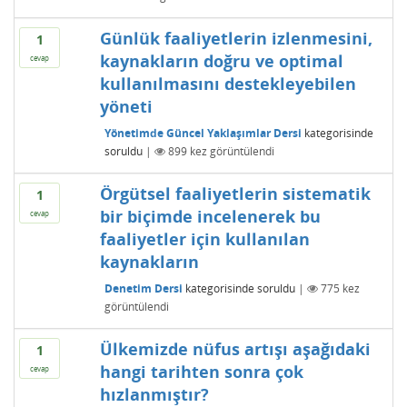
Günlük faaliyetlerin izlenmesini,
1
kaynakların doğru ve optimal
cevap
kullanılmasını destekleyebilen
yöneti
Yönetimde Güncel Yaklaşımlar Dersi
kategorisinde
soruldu
|
899
kez görüntülendi
Örgütsel faaliyetlerin sistematik
1
bir biçimde incelenerek bu
cevap
faaliyetler için kullanılan
kaynakların
Denetim Dersi
kategorisinde
soruldu
|
775
kez
görüntülendi
Ülkemizde nüfus artışı aşağıdaki
1
hangi tarihten sonra çok
cevap
hızlanmıştır?