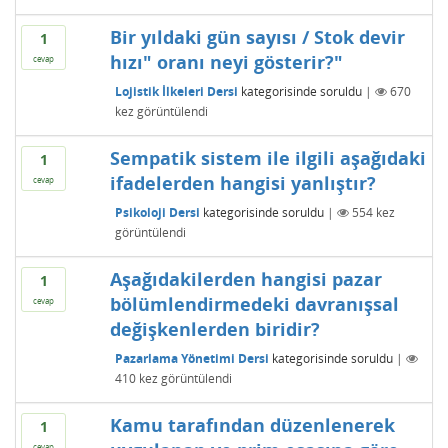
Bir yıldaki gün sayısı / Stok devir
1
hızı" oranı neyi gösterir?"
cevap
Lojistik İlkeleri Dersi
kategorisinde
soruldu
|
670
kez görüntülendi
Sempatik sistem ile ilgili aşağıdaki
1
ifadelerden hangisi yanlıştır?
cevap
Psikoloji Dersi
kategorisinde
soruldu
|
554
kez
görüntülendi
Aşağıdakilerden hangisi pazar
1
bölümlendirmedeki davranışsal
cevap
değişkenlerden biridir?
Pazarlama Yönetimi Dersi
kategorisinde
soruldu
|
410
kez görüntülendi
Kamu tarafından düzenlenerek
1
cevap