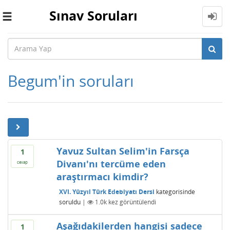
Sınav Soruları
Toggle
navigation
Begum'in soruları
Yavuz Sultan Selim'in Farsça
1
Divanı'nı tercüme eden
cevap
araştırmacı kimdir?
XVI. Yüzyıl Türk Edebiyatı Dersi
kategorisinde
soruldu
|
1.0k
kez görüntülendi
Aşağıdakilerden hangisi sadece
1