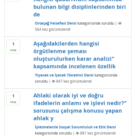
bulunan bilgi disiplinlerinden biri
de
Ortaçağ Felsefesi Dersi
kategorisinde
soruldu
|
564
kez görüntülendi
Aşağıdakilerden hangisi
1
örgütlenme şeması
cevap
oluşturulurken karar analizi"
kapsamında incelenen özellik
Yiyecek ve İçecek Yönetimi Dersi
kategorisinde
soruldu
|
847
kez görüntülendi
Ahlaki olarak iyi ve doğru
1
ifadelerin anlamı ve işlevi nedir?"
cevap
sorusunu çalışma konusu yapan
ahlak y
İşletmelerde Sosyal Sorumluluk ve Etik Dersi
kategorisinde
soruldu
|
881
kez görüntülendi