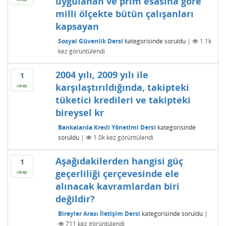
uygulanan ve prim esasına göre
milli ölçekte bütün çalışanları
kapsayan
Sosyal Güvenlik Dersi
kategorisinde
soruldu
|
1.1k
kez görüntülendi
2004 yılı, 2009 yılı ile
1
karşılaştırıldığında, takipteki
cevap
tüketici kredileri ve takipteki
bireysel kr
Bankalarda Kredi Yönetimi Dersi
kategorisinde
soruldu
|
1.0k
kez görüntülendi
Aşağıdakilerden hangisi güç
1
geçerliliği çerçevesinde ele
cevap
alınacak kavramlardan biri
değildir?
Bireyler Arası İletişim Dersi
kategorisinde
soruldu
|
711
kez görüntülendi