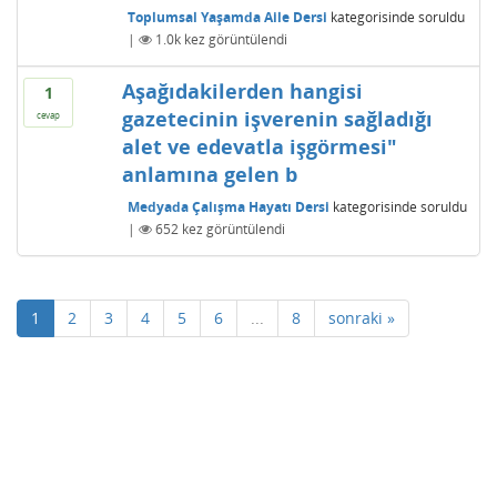
Toplumsal Yaşamda Aile Dersi
kategorisinde
soruldu
|
1.0k
kez görüntülendi
Aşağıdakilerden hangisi
1
gazetecinin işverenin sağladığı
cevap
alet ve edevatla işgörmesi"
anlamına gelen b
Medyada Çalışma Hayatı Dersi
kategorisinde
soruldu
|
652
kez görüntülendi
1
2
3
4
5
6
...
8
sonraki »