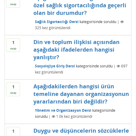
özel sağlık sigortacılığında geçerli
cevap
olan bir durumdur?
Sağlık Sigortacılığı Dersi
kategorisinde
soruldu
|
325
kez görüntülendi
Din ve toplum ilişkisi açısından
1
aşağıdaki ifadelerden hangisi
cevap
yanlıştır?
Sosyolojiye Giriş Dersi
kategorisinde
soruldu
|
697
kez görüntülendi
Aşağıdakilerden hangisi ürün
1
temeline dayanan organizasyonun
cevap
yararlarından biri değildir?
Yönetim ve Organizasyon Dersi
kategorisinde
soruldu
|
1.0k
kez görüntülendi
Duygu ve düşüncelerin sözcüklerle
1