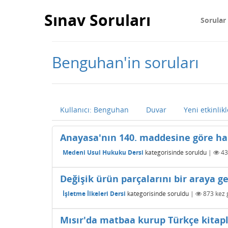
Sınav Soruları
Sorular
Benguhan'in soruları
Kullanıcı: Benguhan
Duvar
Yeni etkinlikl
Anayasa'nın 140. maddesine göre ha
Medeni Usul Hukuku Dersi
kategorisinde
soruldu
|
43
Değişik ürün parçalarını bir araya g
İşletme İlkeleri Dersi
kategorisinde
soruldu
|
873
kez 
Mısır'da matbaa kurup Türkçe kitapl