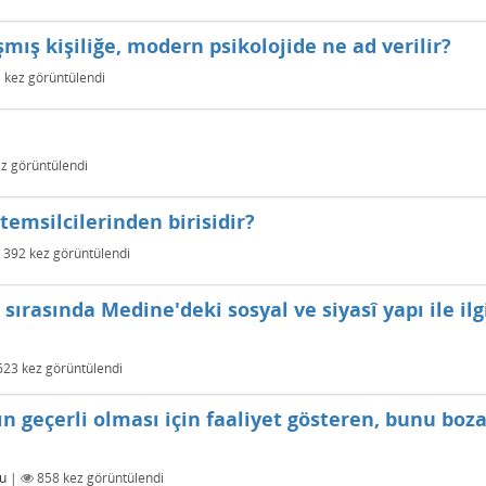
mış kişiliğe, modern psikolojide ne ad verilir?
1
kez görüntülendi
z görüntülendi
temsilcilerinden birisidir?
392
kez görüntülendi
rasında Medine'deki sosyal ve siyasî yapı ile ilgi
623
kez görüntülendi
ın geçerli olması için faaliyet gösteren, bunu boz
u
|
858
kez görüntülendi