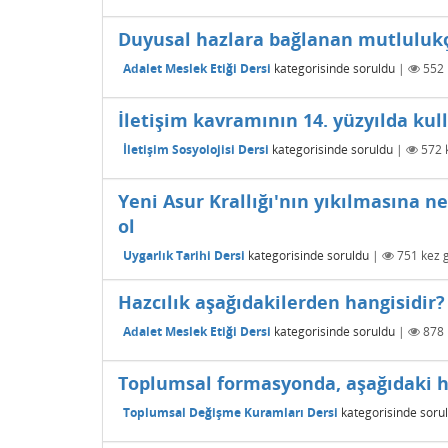
Duyusal hazlara bağlanan mutlulukç
Adalet Meslek Etiği Dersi
kategorisinde
soruldu
|
552
İletişim kavramının 14. yüzyılda kul
İletişim Sosyolojisi Dersi
kategorisinde
soruldu
|
572
k
Yeni Asur Krallığı'nın yıkılmasına n
ol
Uygarlık Tarihi Dersi
kategorisinde
soruldu
|
751
kez g
Hazcılık aşağıdakilerden hangisidir?
Adalet Meslek Etiği Dersi
kategorisinde
soruldu
|
878
Toplumsal formasyonda, aşağıdaki ha
Toplumsal Değişme Kuramları Dersi
kategorisinde
soru