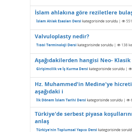
İslam ahlakına göre reziletlere bulaş
İslam Ahlak Esasları Dersi
kategorisinde
soruldu
|
55
Valvuloplasty nedir?
Tıbbi Terminoloji Dersi
kategorisinde
soruldu
|
138
ke
Aşağıdakilerden hangisi Neo- Klasik 
Girişimcilik ve İş Kurma Dersi
kategorisinde
soruldu
|
Hz. Muhammed'in Medine'ye hicreti sı
aşağıdaki i
İlk Dönem İslam Tarihi Dersi
kategorisinde
soruldu
|
Türkiye'de serbest piyasa koşulların
anlaş
Türkiye'nin Toplumsal Yapısı Dersi
kategorisinde
soruld