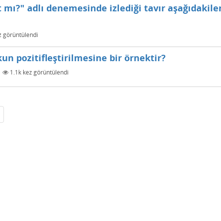
 mı?" adlı denemesinde izlediği tavır aşağıdakil
 görüntülendi
n pozitifleştirilmesine bir örnektir?
|
1.1k
kez görüntülendi