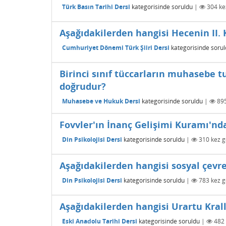
Türk Basın Tarihi Dersi
kategorisinde
soruldu
|
304
ke
Aşağıdakilerden hangisi Hecenin II. K
Cumhuriyet Dönemi Türk Şiiri Dersi
kategorisinde
sorul
Birinci sınıf tüccarların muhasebe tu
doğrudur?
Muhasebe ve Hukuk Dersi
kategorisinde
soruldu
|
89
Fovvler'ın İnanç Gelişimi Kuramı'nda,
Din Psikolojisi Dersi
kategorisinde
soruldu
|
310
kez g
Aşağıdakilerden hangisi sosyal çevr
Din Psikolojisi Dersi
kategorisinde
soruldu
|
783
kez g
Aşağıdakilerden hangisi Urartu Krall
Eski Anadolu Tarihi Dersi
kategorisinde
soruldu
|
482