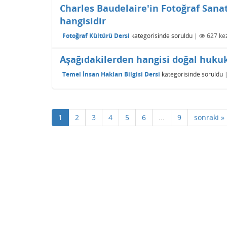
Charles Baudelaire'in Fotoğraf Sanat
hangisidir
Fotoğraf Kültürü Dersi
kategorisinde
soruldu
|
627
kez
Aşağıdakilerden hangisi doğal hukuku
Temel İnsan Hakları Bilgisi Dersi
kategorisinde
soruldu
1
2
3
4
5
6
...
9
sonraki »