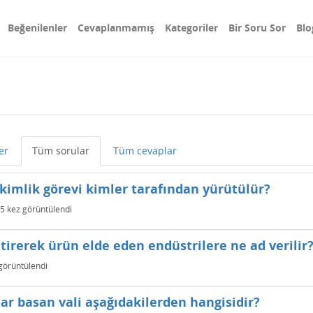
Beğenilenler
Cevaplanmamış
Kategoriler
Bir Soru Sor
Blo
er
Tüm sorular
Tüm cevaplar
kimlik görevi kimler tarafından yürütülür?
5
kez görüntülendi
etirerek ürün elde eden endüstrilere ne ad verilir
görüntülendi
ar basan vali aşağıdakilerden hangisidir?