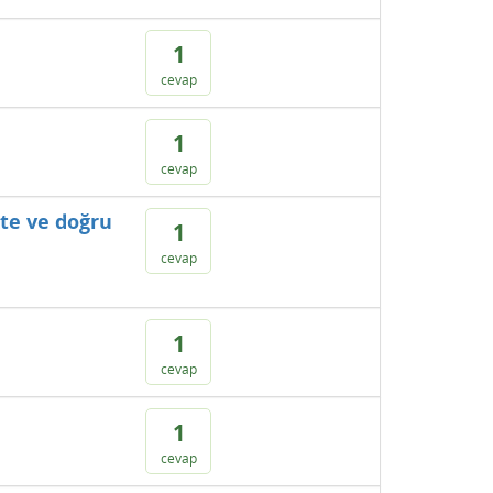
1
cevap
1
cevap
kte ve doğru
1
cevap
1
cevap
1
cevap