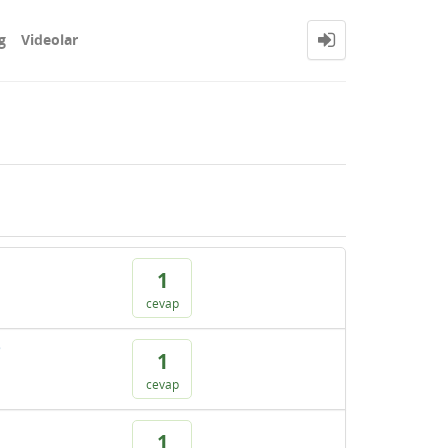
g
Videolar
1
cevap
?
1
cevap
1