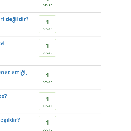
cevap
ri değildir?
1
cevap
si
1
cevap
met ettiği,
1
cevap
az?
1
cevap
eğildir?
1
cevap