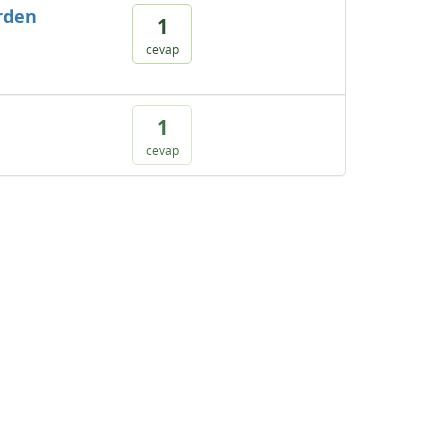
erden
1
cevap
1
cevap