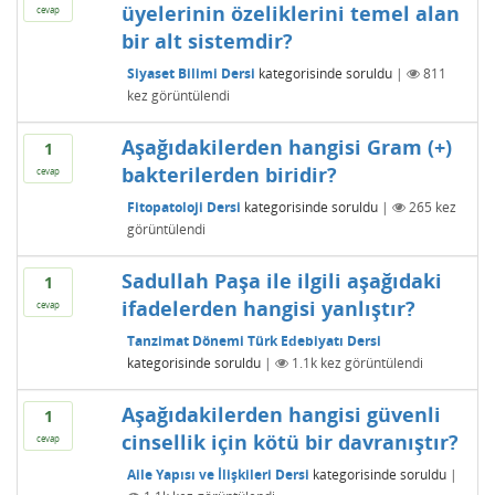
üyelerinin özeliklerini temel alan
cevap
bir alt sistemdir?
Siyaset Bilimi Dersi
kategorisinde
soruldu
|
811
kez görüntülendi
Aşağıdakilerden hangisi Gram (+)
1
bakterilerden biridir?
cevap
Fitopatoloji Dersi
kategorisinde
soruldu
|
265
kez
görüntülendi
Sadullah Paşa ile ilgili aşağıdaki
1
ifadelerden hangisi yanlıştır?
cevap
Tanzimat Dönemi Türk Edebiyatı Dersi
kategorisinde
soruldu
|
1.1k
kez görüntülendi
Aşağıdakilerden hangisi güvenli
1
cinsellik için kötü bir davranıştır?
cevap
Aile Yapısı ve İlişkileri Dersi
kategorisinde
soruldu
|