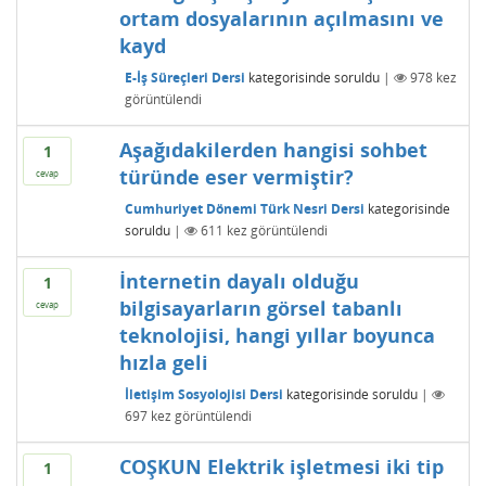
ortam dosyalarının açılmasını ve
kayd
E-İş Süreçleri Dersi
kategorisinde
soruldu
|
978
kez
görüntülendi
Aşağıdakilerden hangisi sohbet
1
türünde eser vermiştir?
cevap
Cumhuriyet Dönemi Türk Nesri Dersi
kategorisinde
soruldu
|
611
kez görüntülendi
İnternetin dayalı olduğu
1
bilgisayarların görsel tabanlı
cevap
teknolojisi, hangi yıllar boyunca
hızla geli
İletişim Sosyolojisi Dersi
kategorisinde
soruldu
|
697
kez görüntülendi
COŞKUN Elektrik işletmesi iki tip
1