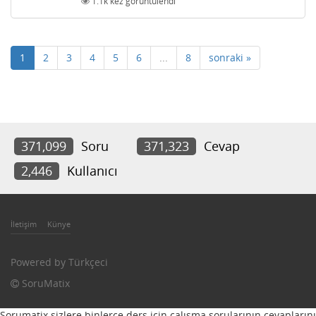
1.1k
kez görüntülendi
1
2
3
4
5
6
...
8
sonraki »
371,099
Soru
371,323
Cevap
2,446
Kullanıcı
İletişim
Künye
Powered by
Türkçeci
SoruMatix
Sorumatix sizlere binlerce ders için çalışma sorularının cevaplarını