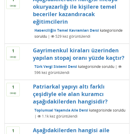
okuryazarlığı ile kişilere temel
cevap
beceriler kazandıracak
eğitimcilerin
Haberciliğin Temel Kavramları Dersi
kategorisinde
soruldu
|
529
kez görüntülendi
Gayrimenkul kiraları üzerinden
1
yapılan stopaj oranı yüzde kaçtır?
cevap
Türk Vergi Sistemi Dersi
kategorisinde
soruldu
|
596
kez görüntülendi
Patriarkal yapıyı altı farklı
1
çeşidiyle ele alan kuramcı
cevap
aşağıdakilerden hangisidir?
Toplumsal Yaşamda Aile Dersi
kategorisinde
soruldu
|
1.1k
kez görüntülendi
Aşağıdakilerden hangisi aile
1