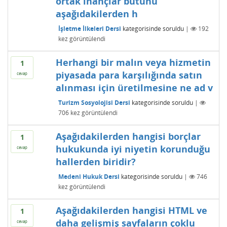
ortak inançlar bütünü
aşağıdakilerden h
İşletme İlkeleri Dersi
kategorisinde
soruldu
|
192
kez görüntülendi
Herhangi bir malın veya hizmetin
1
piyasada para karşılığında satın
cevap
alınması için üretilmesine ne ad v
Turizm Sosyolojisi Dersi
kategorisinde
soruldu
|
706
kez görüntülendi
Aşağıdakilerden hangisi borçlar
1
hukukunda iyi niyetin korunduğu
cevap
hallerden biridir?
Medeni Hukuk Dersi
kategorisinde
soruldu
|
746
kez görüntülendi
Aşağıdakilerden hangisi HTML ve
1
daha gelişmiş sayfaların çoklu
cevap