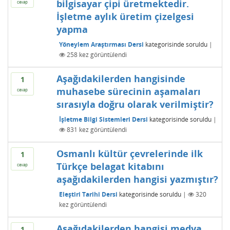
bilgisayar çipi üretmektedir.
cevap
İşletme aylık üretim çizelgesi
yapma
Yöneylem Araştırması Dersi
kategorisinde
soruldu
|
258
kez görüntülendi
Aşağıdakilerden hangisinde
1
muhasebe sürecinin aşamaları
cevap
sırasıyla doğru olarak verilmiştir?
İşletme Bilgi Sistemleri Dersi
kategorisinde
soruldu
|
831
kez görüntülendi
Osmanlı kültür çevrelerinde ilk
1
Türkçe belagat kitabını
cevap
aşağıdakilerden hangisi yazmıştır?
Eleştiri Tarihi Dersi
kategorisinde
soruldu
|
320
kez görüntülendi
Aşağıdakilerden hangisi medya
1