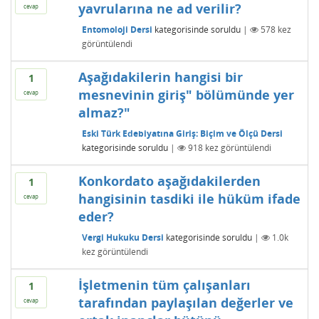
yavrularına ne ad verilir?
cevap
Entomoloji Dersi
kategorisinde
soruldu
|
578
kez
görüntülendi
Aşağıdakilerin hangisi bir
1
mesnevinin giriş" bölümünde yer
cevap
almaz?"
Eski Türk Edebiyatına Giriş: Biçim ve Ölçü Dersi
kategorisinde
soruldu
|
918
kez görüntülendi
Konkordato aşağıdakilerden
1
hangisinin tasdiki ile hüküm ifade
cevap
eder?
Vergi Hukuku Dersi
kategorisinde
soruldu
|
1.0k
kez görüntülendi
İşletmenin tüm çalışanları
1
tarafından paylaşılan değerler ve
cevap