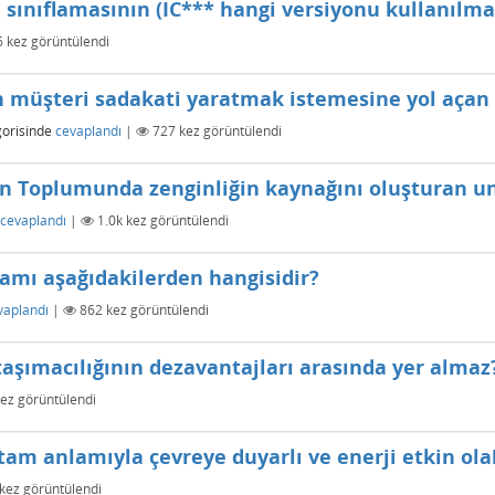
ı sınıflamasının (IC*** hangi versiyonu kullanılm
6
kez görüntülendi
n müşteri sadakati yaratmak istemesine yol açan
orisinde
cevaplandı
|
727
kez görüntülendi
n Toplumunda zenginliğin kaynağını oluşturan un
cevaplandı
|
1.0k
kez görüntülendi
gamı aşağıdakilerden hangisidir?
vaplandı
|
862
kez görüntülendi
taşımacılığının dezavantajları arasında yer almaz
ez görüntülendi
tam anlamıyla çevreye duyarlı ve enerji etkin ola
kez görüntülendi