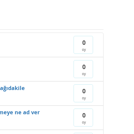
0
oy
0
oy
şağıdakile
0
oy
tmeye ne ad ver
0
oy