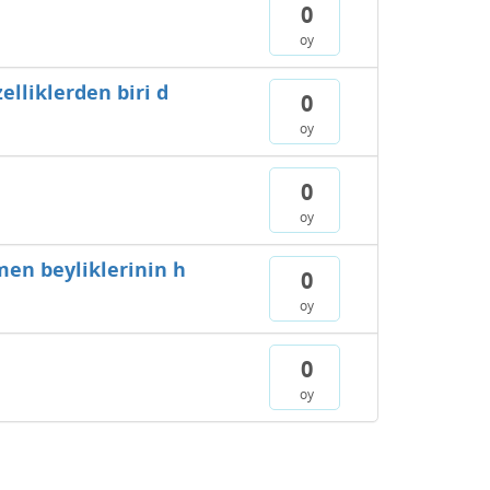
0
oy
lliklerden biri d
0
oy
0
oy
en beyliklerinin h
0
oy
0
oy