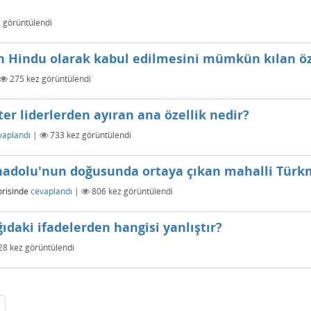
 görüntülendi
n Hindu olarak kabul edilmesini mümkün kılan öze
275
kez görüntülendi
ter liderlerden ayıran ana özellik nedir?
vaplandı
|
733
kez görüntülendi
Anadolu'nun doğusunda ortaya çıkan mahalli Türkm
risinde
cevaplandı
|
806
kez görüntülendi
ğıdaki ifadelerden hangisi yanlıştır?
28
kez görüntülendi