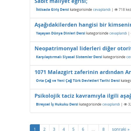
Sabit maliyet eğrisi;
İktisada Giriş Dersi
kategorisinde
cevaplandı
|
718
kez
Aşağıdakilerden hangisi bir kimseni
Yaşayan Dünya Dinleri Dersi
kategorisinde
cevaplandı
|
Neopatrimonyal liderleri diğer otori
Karşılaştırmalı Siyasal Sistemler Dersi
kategorisinde
ce
1071 Malazgirt zaferinin ardından 
Orta Çağ ve Yeni Çağ Türk Devletleri Tarihi Dersi
katego
Psikolojik taciz kavramıyla ilgili aşa
Bireysel İş Hukuku Dersi
kategorisinde
cevaplandı
|
3
1
2
3
4
5
6
...
8
sonraki »