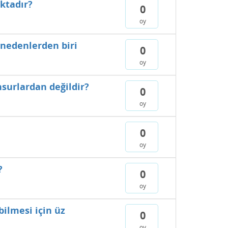
aktadır?
0
oy
 nedenlerden biri
0
oy
surlardan değildir?
0
oy
0
oy
?
0
oy
bilmesi için üz
0
oy