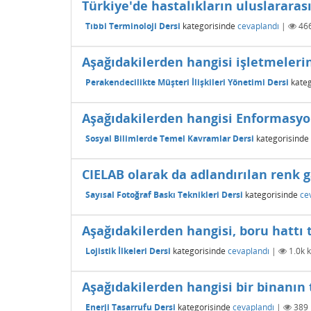
Türkiye'de hastalıkların uluslararas
Tıbbi Terminoloji Dersi
kategorisinde
cevaplandı
|
46
Aşağıdakilerden hangisi işletmeleri
Perakendecilikte Müşteri İlişkileri Yönetimi Dersi
kateg
Aşağıdakilerden hangisi Enformasyo
Sosyal Bilimlerde Temel Kavramlar Dersi
kategorisinde
CIELAB olarak da adlandırılan renk 
Sayısal Fotoğraf Baskı Teknikleri Dersi
kategorisinde
ce
Aşağıdakilerden hangisi, boru hattı 
Lojistik İlkeleri Dersi
kategorisinde
cevaplandı
|
1.0k
k
Aşağıdakilerden hangisi bir binanın 
Enerji Tasarrufu Dersi
kategorisinde
cevaplandı
|
389