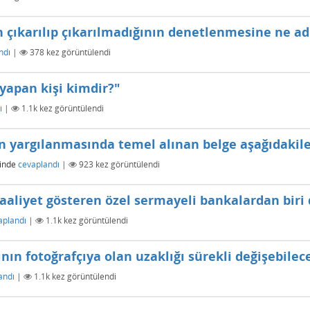
 çıkarılıp çıkarılmadığının denetlenmesine ne ad 
ndı
|
378
kez görüntülendi
 yapan kişi kimdir?"
ı
|
1.1k
kez görüntülendi
dan yargılanmasında temel alınan belge aşağıdakil
inde
cevaplandı
|
923
kez görüntülendi
aaliyet gösteren özel sermayeli bankalardan biri 
aplandı
|
1.1k
kez görüntülendi
ın fotoğrafçıya olan uzaklığı sürekli değişebileceğ
andı
|
1.1k
kez görüntülendi