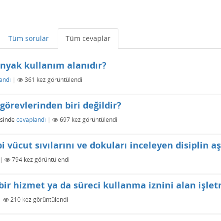
Tüm sorular
Tüm cevaplar
nyak kullanım alanıdır?
andı
|
361
kez görüntülendi
görevlerinden biri değildir?
sinde
cevaplandı
|
697
kez görüntülendi
bi vücut sıvılarını ve dokuları inceleyen disiplin a
|
794
kez görüntülendi
bir hizmet ya da süreci kullanma iznini alan işle
|
210
kez görüntülendi