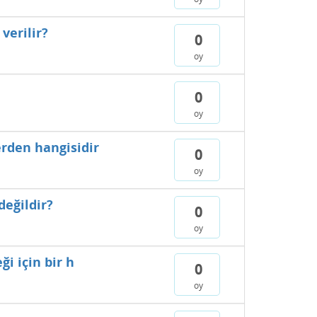
verilir?
0
oy
0
oy
erden hangisidir
0
oy
değildir?
0
oy
i için bir h
0
oy