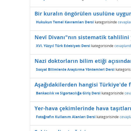
Bir kuralın öngörülen usulüne uygun
Hukukun Temel Kavramları Dersi
kategorisinde
cevapla
Nevî Divanı"nın sistematik tahlilini
XVI. Yüzyıl Türk Edebiyatı Dersi
kategorisinde
cevapland
Nazi doktorların bilim etiği açısın
Sosyal Bilimlerde Araştırma Yöntemleri Dersi
kategoris
Aşağıdakilerden hangisi Türkiye'de f
Bankacılık ve Sigortacılığa Giriş Dersi
kategorisinde
cev
Yer-hava çekimlerinde hava taşıtların
Fotoğrafın Kullanım Alanları Dersi
kategorisinde
cevapl