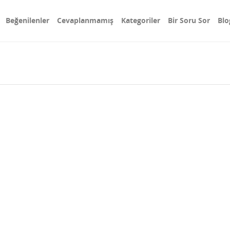
Beğenilenler
Cevaplanmamış
Kategoriler
Bir Soru Sor
Blo