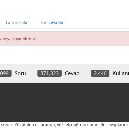
Tüm sorular
Tüm cevaplar
z
veya
kayıt olunuz
.
,099
Soru
371,323
Cevap
2,446
Kullanı
ı sunar. Yüzbinlerce sorunun, yüksek doğruluk oranı ile cevaplarını 