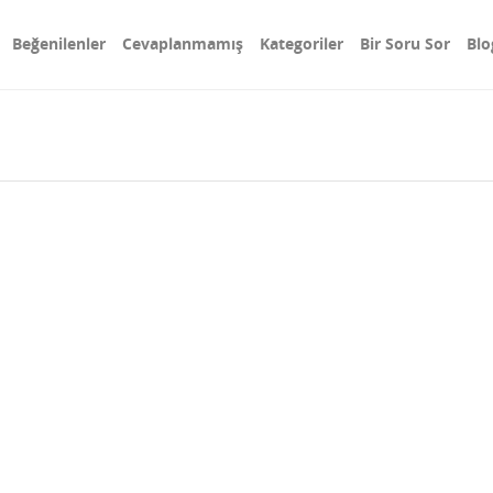
Beğenilenler
Cevaplanmamış
Kategoriler
Bir Soru Sor
Blo