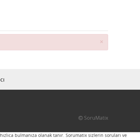
Close
×
cı
SoruMatix
hızlıca bulmanıza olanak tanır. Sorumatix sizlerin soruları ve