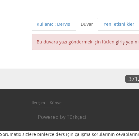
Kullanıcı: Dervis
Duvar
Yeni etkinlikler
Bu duvara yazı göndermek için lütfen
giriş yapını
371
İletişim
Künye
Powered by
Türkçeci
Sorumatix sizlere binlerce ders için çalışma sorularının cevapların