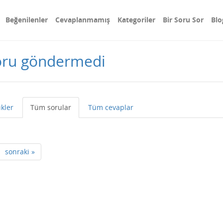
Beğenilenler
Cevaplanmamış
Kategoriler
Bir Soru Sor
Blo
soru göndermedi
ikler
Tüm sorular
Tüm cevaplar
sonraki »