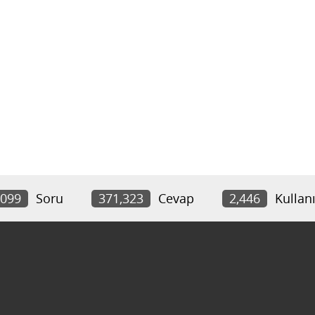
,099
Soru
371,323
Cevap
2,446
Kullanı