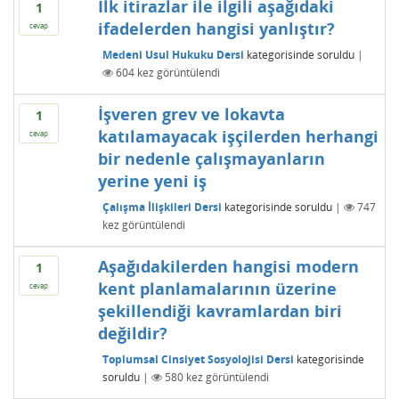
İlk itirazlar ile ilgili aşağıdaki
1
ifadelerden hangisi yanlıştır?
cevap
Medeni Usul Hukuku Dersi
kategorisinde
soruldu
|
604
kez görüntülendi
İşveren grev ve lokavta
1
katılamayacak işçilerden herhangi
cevap
bir nedenle çalışmayanların
yerine yeni iş
Çalışma İlişkileri Dersi
kategorisinde
soruldu
|
747
kez görüntülendi
Aşağıdakilerden hangisi modern
1
kent planlamalarının üzerine
cevap
şekillendiği kavramlardan biri
değildir?
Toplumsal Cinsiyet Sosyolojisi Dersi
kategorisinde
soruldu
|
580
kez görüntülendi