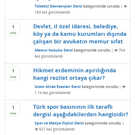
Tüketici Davranışları Dersi
kategorisinde
soruldu
|
183
kez görüntülendi
Devlet, il özel idaresi, belediye,
1
köy ya da kamu kurumları dışında
cevap
çalışan bir avukatın memur sıfat
Memur Hukuku Dersi
kategorisinde
soruldu
|
704
kez görüntülendi
Hikmet erdeminin aşırılığında
1
hangi rezilet ortaya çıkar?
cevap
İslam Ahlak Esasları Dersi
kategorisinde
soruldu
|
1.1k
kez görüntülendi
Türk spor basınının ilk taraflı
1
dergisi aşağıdakilerden hangisidir?
cevap
Spor ve Medya İlişkisi Dersi
kategorisinde
soruldu
|
627
kez görüntülendi