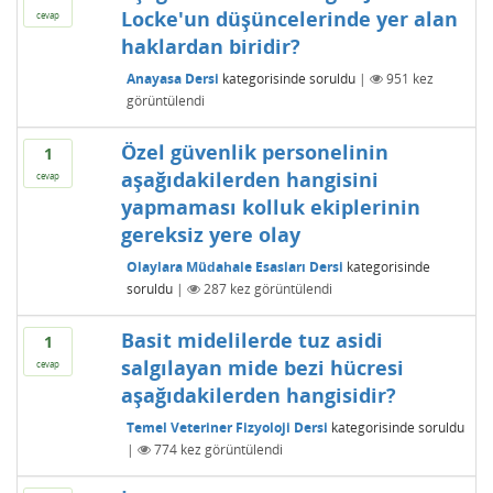
Locke'un düşüncelerinde yer alan
cevap
haklardan biridir?
Anayasa Dersi
kategorisinde
soruldu
|
951
kez
görüntülendi
Özel güvenlik personelinin
1
aşağıdakilerden hangisini
cevap
yapmaması kolluk ekiplerinin
gereksiz yere olay
Olaylara Müdahale Esasları Dersi
kategorisinde
soruldu
|
287
kez görüntülendi
Basit midelilerde tuz asidi
1
salgılayan mide bezi hücresi
cevap
aşağıdakilerden hangisidir?
Temel Veteriner Fizyoloji Dersi
kategorisinde
soruldu
|
774
kez görüntülendi