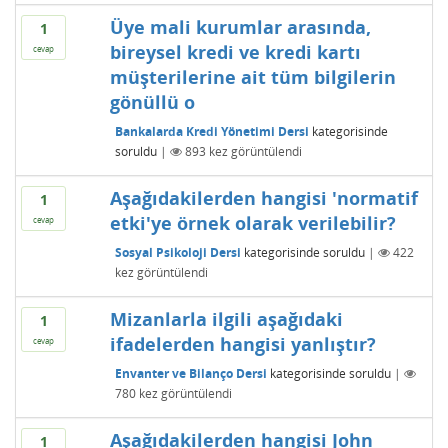
Üye mali kurumlar arasında,
1
bireysel kredi ve kredi kartı
cevap
müşterilerine ait tüm bilgilerin
gönüllü o
Bankalarda Kredi Yönetimi Dersi
kategorisinde
soruldu
|
893
kez görüntülendi
Aşağıdakilerden hangisi 'normatif
1
etki'ye örnek olarak verilebilir?
cevap
Sosyal Psikoloji Dersi
kategorisinde
soruldu
|
422
kez görüntülendi
Mizanlarla ilgili aşağıdaki
1
ifadelerden hangisi yanlıştır?
cevap
Envanter ve Bilanço Dersi
kategorisinde
soruldu
|
780
kez görüntülendi
Aşağıdakilerden hangisi John
1