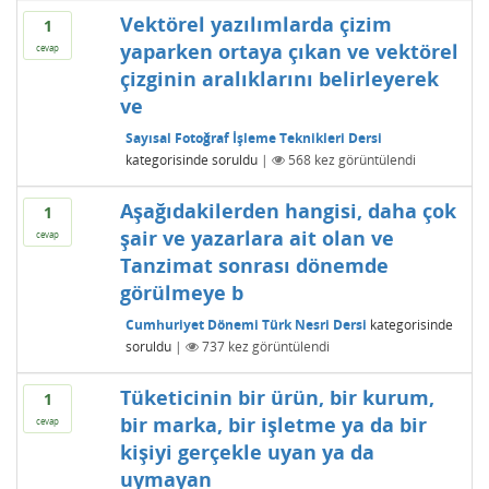
Vektörel yazılımlarda çizim
1
yaparken ortaya çıkan ve vektörel
cevap
çizginin aralıklarını belirleyerek
ve
Sayısal Fotoğraf İşleme Teknikleri Dersi
kategorisinde
soruldu
|
568
kez görüntülendi
Aşağıdakilerden hangisi, daha çok
1
şair ve yazarlara ait olan ve
cevap
Tanzimat sonrası dönemde
görülmeye b
Cumhuriyet Dönemi Türk Nesri Dersi
kategorisinde
soruldu
|
737
kez görüntülendi
Tüketicinin bir ürün, bir kurum,
1
bir marka, bir işletme ya da bir
cevap
kişiyi gerçekle uyan ya da
uymayan