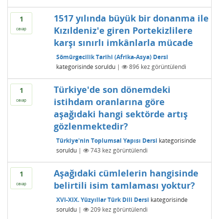
1517 yılında büyük bir donanma ile
1
Kızıldeniz'e giren Portekizlilere
cevap
karşı sınırlı imkânlarla mücade
Sömürgecilik Tarihi (Afrika-Asya) Dersi
kategorisinde
soruldu
|
896
kez görüntülendi
Türkiye'de son dönemdeki
1
istihdam oranlarına göre
cevap
aşağıdaki hangi sektörde artış
gözlenmektedir?
Türkiye'nin Toplumsal Yapısı Dersi
kategorisinde
soruldu
|
743
kez görüntülendi
Aşağıdaki cümlelerin hangisinde
1
belirtili isim tamlaması yoktur?
cevap
XVI-XIX. Yüzyıllar Türk Dili Dersi
kategorisinde
soruldu
|
209
kez görüntülendi