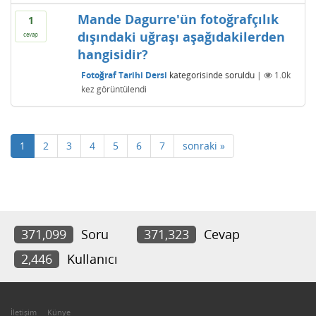
Mande Dagurre'ün fotoğrafçılık
1
dışındaki uğraşı aşağıdakilerden
cevap
hangisidir?
Fotoğraf Tarihi Dersi
kategorisinde
soruldu
|
1.0k
kez görüntülendi
1
2
3
4
5
6
7
sonraki »
371,099
Soru
371,323
Cevap
2,446
Kullanıcı
İletişim
Künye