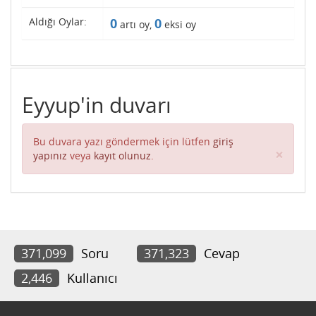
Aldığı Oylar:
0
0
artı oy,
eksi oy
Eyyup'in duvarı
Bu duvara yazı göndermek için lütfen
giriş
Clos
×
yapınız
veya
kayıt olunuz
.
371,099
Soru
371,323
Cevap
2,446
Kullanıcı