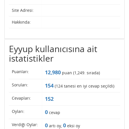
Site Adresi:
Hakkında:
Eyyup kullanıcısına ait
istatistikler
Puanları:
12,980
puan (
1,249
. sırada)
Soruları:
154
(
124
tanesi en iyi cevap seçildi)
Cevapları:
152
Oyları:
0
cevap
Verdiği Oylar:
0
0
artı oy,
eksi oy