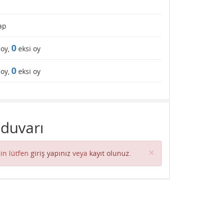
ap
0
 oy,
eksi oy
0
 oy,
eksi oy
 duvarı
Close
×
in lütfen
giriş yapınız
veya
kayıt olunuz
.