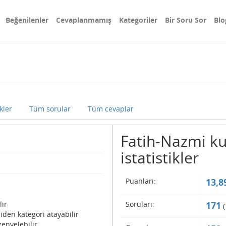
Beğenilenler
Cevaplanmamış
Kategoriler
Bir Soru Sor
Blo
kler
Tüm sorular
Tüm cevaplar
Fatih-Nazmi kul
istatistikler
Puanları:
13,8
lir
Soruları:
171
(
iden kategori atayabilir
enyelebilir