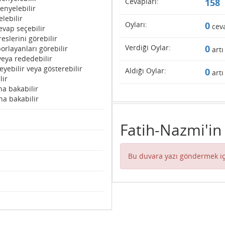
Cevapları:
158
enyelebilir
lebilir
Oyları:
0
cev
evap seçebilir
eslerini görebilir
Verdiği Oylar:
0
orlayanları görebilir
artı
veya rededebilir
eyebilir veya gösterebilir
Aldığı Oylar:
0
artı
lir
na bakabilir
na bakabilir
Fatih-Nazmi'in
Bu duvara yazı göndermek iç