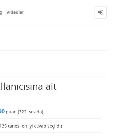
g
Videolar
lanıcısına ait
90
puan (
322
. sırada)
135
tanesi en iyi cevap seçildi)