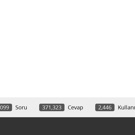
,099
Soru
371,323
Cevap
2,446
Kullanı