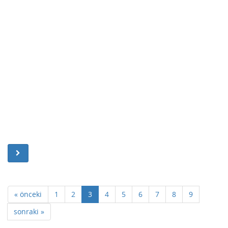
« önceki
1
2
3
4
5
6
7
8
9
sonraki »