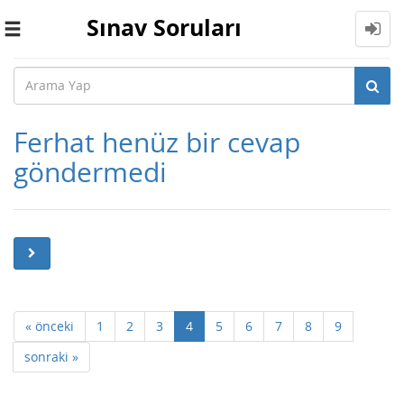
Sınav Soruları
Toggle
navigation
Ferhat henüz bir cevap
göndermedi
« önceki
1
2
3
4
5
6
7
8
9
sonraki »