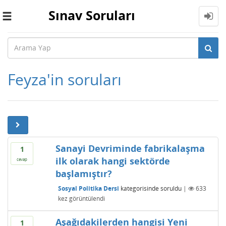
Sınav Soruları
Toggle
navigation
Feyza'in soruları
Sanayi Devriminde fabrikalaşma
1
ilk olarak hangi sektörde
cevap
başlamıştır?
Sosyal Politika Dersi
kategorisinde
soruldu
|
633
kez görüntülendi
Aşağıdakilerden hangisi Yeni
1