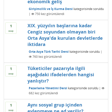
ekonomik geliş
Girişimcilik ve İş Kurma Dersi
kategorisinde
soruldu
|
750
kez görüntülendi
XIX. yüzyılın başlarına kadar
1
Cengiz soyundan olmayan biri
cevap
Orta Asya'da kurulan devletlerde
iktidara
Orta Asya Türk Tarihi Dersi
kategorisinde
soruldu
|
760
kez görüntülendi
Tüketiciler pazarıyla ilgili
1
aşağıdaki ifadelerden hangisi
cevap
yanlıştır?
Pazarlama Yönetimi Dersi
kategorisinde
soruldu
|
682
kez görüntülendi
Aynı sosyal grup içinden
1
evlenmeye ne ad verilir?
cevap