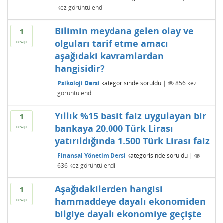
kez görüntülendi
Bilimin meydana gelen olay ve
1
olguları tarif etme amacı
cevap
aşağıdaki kavramlardan
hangisidir?
Psikoloji Dersi
kategorisinde
soruldu
|
856
kez
görüntülendi
Yıllık %15 basit faiz uygulayan bir
1
bankaya 20.000 Türk Lirası
cevap
yatırıldığında 1.500 Türk Lirası faiz
Finansal Yönetim Dersi
kategorisinde
soruldu
|
636
kez görüntülendi
Aşağıdakilerden hangisi
1
hammaddeye dayalı ekonomiden
cevap
bilgiye dayalı ekonomiye geçişte