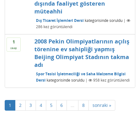
dışında faaliyet gösteren
müteahhi
Dış Ticaret İşlemleri Dersi
kategorisinde
soruldu
|
286
kez görüntülendi
2008 Pekin Olimpiyatlarının açılış
1
törenine ev sahipliği yapmış
cevap
Beijing Olimpiyat Stadının takma
adı
Spor Tesisi İşletmeciliği ve Saha Malzeme Bilgisi
Dersi
kategorisinde
soruldu
|
958
kez görüntülendi
1
2
3
4
5
6
...
8
sonraki »