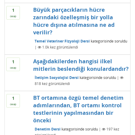
Büyük parçacıkların hücre
1
zarındaki özelleşmiş bir yolla
cevap
hücre dışına atılmasına ne ad
verilir?
Temel Veteriner Fizyoloji Dersi
kategorisinde
soruldu
|
1.0k
kez görüntülendi
Aşağıdakilerden hangisi ilkel
1
mitlerin beslendiği konulardandır?
cevap
İletişim Sosyolojisi Dersi
kategorisinde
soruldu
|
818
kez görüntülendi
BT ortamına özgü temel denetim
1
adımlarından, BT ortamı kontrol
cevap
testlerinin yapılmasından bir
önceki
Denetim Dersi
kategorisinde
soruldu
|
197
kez