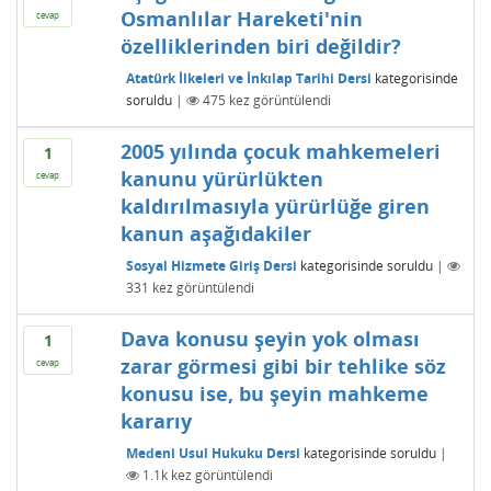
Osmanlılar Hareketi'nin
cevap
özelliklerinden biri değildir?
Atatürk İlkeleri ve İnkılap Tarihi Dersi
kategorisinde
soruldu
|
475
kez görüntülendi
2005 yılında çocuk mahkemeleri
1
kanunu yürürlükten
cevap
kaldırılmasıyla yürürlüğe giren
kanun aşağıdakiler
Sosyal Hizmete Giriş Dersi
kategorisinde
soruldu
|
331
kez görüntülendi
Dava konusu şeyin yok olması
1
zarar görmesi gibi bir tehlike söz
cevap
konusu ise, bu şeyin mahkeme
kararıy
Medeni Usul Hukuku Dersi
kategorisinde
soruldu
|
1.1k
kez görüntülendi