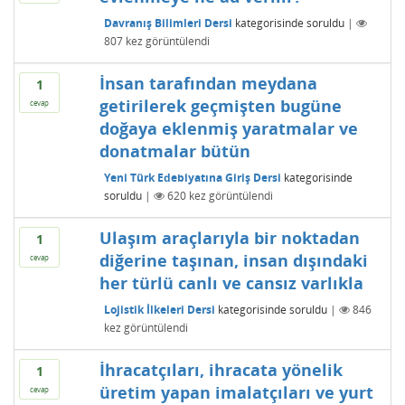
Davranış Bilimleri Dersi
kategorisinde
soruldu
|
807
kez görüntülendi
İnsan tarafından meydana
1
getirilerek geçmişten bugüne
cevap
doğaya eklenmiş yaratmalar ve
donatmalar bütün
Yeni Türk Edebiyatına Giriş Dersi
kategorisinde
soruldu
|
620
kez görüntülendi
Ulaşım araçlarıyla bir noktadan
1
diğerine taşınan, insan dışındaki
cevap
her türlü canlı ve cansız varlıkla
Lojistik İlkeleri Dersi
kategorisinde
soruldu
|
846
kez görüntülendi
İhracatçıları, ihracata yönelik
1
üretim yapan imalatçıları ve yurt
cevap