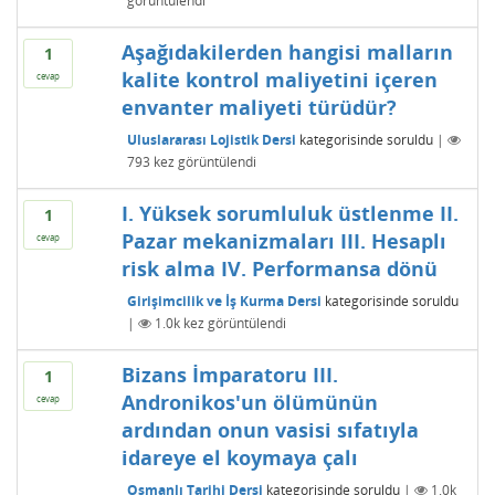
görüntülendi
Aşağıdakilerden hangisi malların
1
kalite kontrol maliyetini içeren
cevap
envanter maliyeti türüdür?
Uluslararası Lojistik Dersi
kategorisinde
soruldu
|
793
kez görüntülendi
I. Yüksek sorumluluk üstlenme II.
1
Pazar mekanizmaları III. Hesaplı
cevap
risk alma IV. Performansa dönü
Girişimcilik ve İş Kurma Dersi
kategorisinde
soruldu
|
1.0k
kez görüntülendi
Bizans İmparatoru III.
1
Andronikos'un ölümünün
cevap
ardından onun vasisi sıfatıyla
idareye el koymaya çalı
Osmanlı Tarihi Dersi
kategorisinde
soruldu
|
1.0k