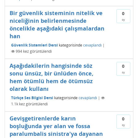
Bir güvenlik sisteminin nitelik ve
0
niceliğinin belirlenmesinde
oy
öncelikle aşağıdaki çalışmalardan
han
Güvenlik Sistemleri Dersi
kategorisinde
cevaplandı
|
994
kez görüntülendi
Aşağıdakilerin hangisinde söz
0
sonu ünsüz, bir ünlüden önce,
oy
hem ötümlü hem de ötümsüz
olarak kullanı
Türkçe Ses Bilgisi Dersi
kategorisinde
cevaplandı
|
1.1k
kez görüntülendi
Gevişgetirenlerde karın
0
boşluğunda yer alan ve fossa
oy
paralumbalis sinistra'ya dayanan