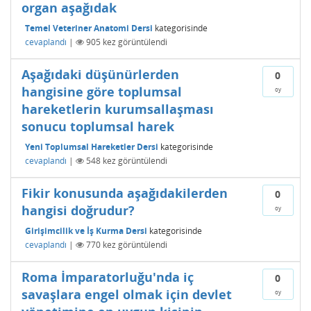
organ aşağıdak
Temel Veteriner Anatomi Dersi
kategorisinde
cevaplandı
|
905
kez görüntülendi
Aşağıdaki düşünürlerden
0
hangisine göre toplumsal
oy
hareketlerin kurumsallaşması
sonucu toplumsal harek
Yeni Toplumsal Hareketler Dersi
kategorisinde
cevaplandı
|
548
kez görüntülendi
Fikir konusunda aşağıdakilerden
0
hangisi doğrudur?
oy
Girişimcilik ve İş Kurma Dersi
kategorisinde
cevaplandı
|
770
kez görüntülendi
Roma İmparatorluğu'nda iç
0
savaşlara engel olmak için devlet
oy