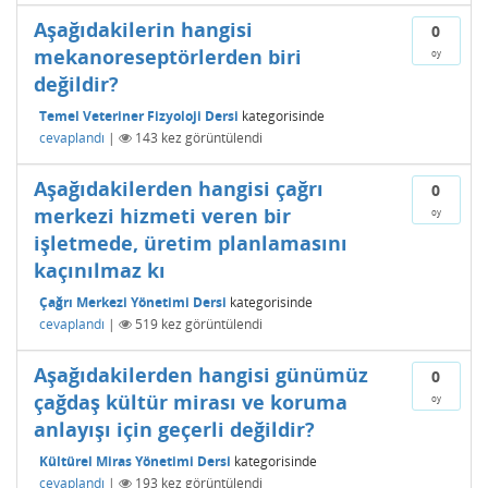
Aşağıdakilerin hangisi
0
mekanoreseptörlerden biri
oy
değildir?
Temel Veteriner Fizyoloji Dersi
kategorisinde
cevaplandı
|
143
kez görüntülendi
Aşağıdakilerden hangisi çağrı
0
merkezi hizmeti veren bir
oy
işletmede, üretim planlamasını
kaçınılmaz kı
Çağrı Merkezi Yönetimi Dersi
kategorisinde
cevaplandı
|
519
kez görüntülendi
Aşağıdakilerden hangisi günümüz
0
çağdaş kültür mirası ve koruma
oy
anlayışı için geçerli değildir?
Kültürel Miras Yönetimi Dersi
kategorisinde
cevaplandı
|
193
kez görüntülendi