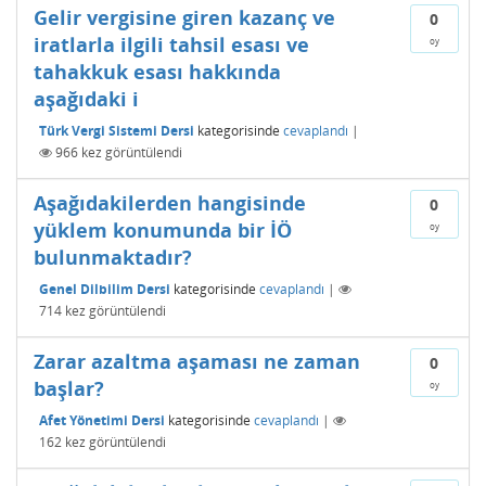
Gelir vergisine giren kazanç ve
0
iratlarla ilgili tahsil esası ve
oy
tahakkuk esası hakkında
aşağıdaki i
Türk Vergi Sistemi Dersi
kategorisinde
cevaplandı
|
966
kez görüntülendi
Aşağıdakilerden hangisinde
0
yüklem konumunda bir İÖ
oy
bulunmaktadır?
Genel Dilbilim Dersi
kategorisinde
cevaplandı
|
714
kez görüntülendi
Zarar azaltma aşaması ne zaman
0
başlar?
oy
Afet Yönetimi Dersi
kategorisinde
cevaplandı
|
162
kez görüntülendi