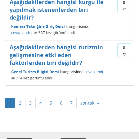
Aşağıdakilerden hangisi kurgu ile
0
yapılmak istenenlerden biri
oy
değildir?
Kamera Tekniğine Giriş Dersi
kategorisinde
cevaplandı
|
637
kez görüntülendi
Aşağıdakilerden hangisi turizmin
0
gelişmesine etki eden
oy
faktörlerden biri değildir?
Genel Turizm Bilgisi Dersi
kategorisinde
cevaplandı
|
714
kez görüntülendi
1
2
3
4
5
6
7
sonraki »