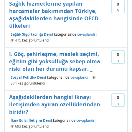
Sağlık hizmetlerine yapılan
0
harcamalar bakımından Türkiye,
oy
aşağıdakilerden hangisinde OECD
ülkeleri
Sağlık Sigortacılığı Dersi
kategorisinde
cevaplandı
|
475
kez görüntülendi
I. Göç, şehirleşme, meslek seçimi,
0
eğitim gibi yoksulluğa sebep olma
oy
riski olan her durumu kapsar. _
Sosyal Politika Dersi
kategorisinde
cevaplandı
|
374
kez görüntülendi
Aşağıdakilerden hangisi iknayı
0
iletişimden ayıran özelliklerinden
oy
biridir?
İkna Edici İletişim Dersi
kategorisinde
cevaplandı
|
693
kez görüntülendi