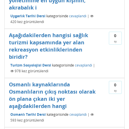
yönetimine en uygun kişinin,
akrabalık i
Uygarlık Tarihi Dersi
kategorisinde
cevaplandı
|
420
kez görüntülendi
Aşağıdakilerden hangisi sağlık
0
turizmi kapsamında yer alan
oy
rekreasyon etkinliklerinden
biridir?
Turizm Sosyolojisi Dersi
kategorisinde
cevaplandı
|
978
kez görüntülendi
Osmanlı kaynaklarında
0
Osmanlıların çıkış noktası olarak
oy
ön plana çıkan iki yer
aşağıdakilerden hangi
Osmanlı Tarihi Dersi
kategorisinde
cevaplandı
|
593
kez görüntülendi