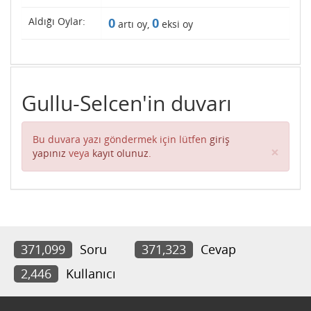
Aldığı Oylar:
0
0
artı oy,
eksi oy
Gullu-Selcen'in duvarı
Bu duvara yazı göndermek için lütfen
giriş
Clos
×
yapınız
veya
kayıt olunuz
.
371,099
Soru
371,323
Cevap
2,446
Kullanıcı