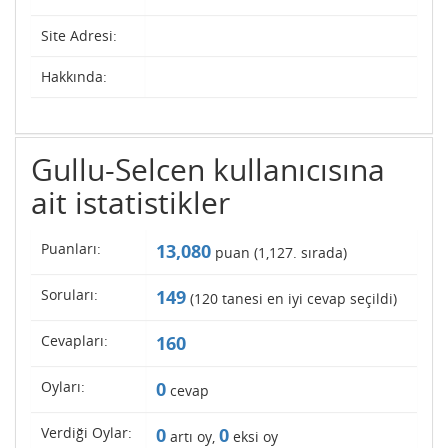
Site Adresi:
Hakkında:
Gullu-Selcen kullanıcısına
ait istatistikler
Puanları:
13,080
puan (
1,127
. sırada)
Soruları:
149
(
120
tanesi en iyi cevap seçildi)
Cevapları:
160
Oyları:
0
cevap
Verdiği Oylar:
0
0
artı oy,
eksi oy