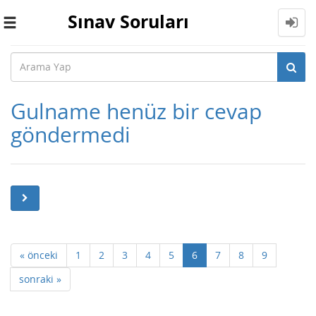
Sınav Soruları
Toggle
navigation
Gulname henüz bir cevap
göndermedi
« önceki
1
2
3
4
5
6
7
8
9
sonraki »