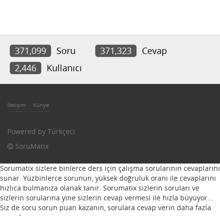
371,099
Soru
371,323
Cevap
2,446
Kullanıcı
İletişim
Künye
Powered by
Türkçeci
SoruMatix
Sorumatix sizlere binlerce ders için çalışma sorularının cevaplarını
sunar. Yüzbinlerce sorunun, yüksek doğruluk oranı ile cevaplarını
hızlıca bulmanıza olanak tanır. Sorumatix sizlerin soruları ve
sizlerin sorularına yine sizlerin cevap vermesi ile hızla büyüyor...
Siz de soru sorun puan kazanın, sorulara cevap verin daha fazla
puan kazanın...